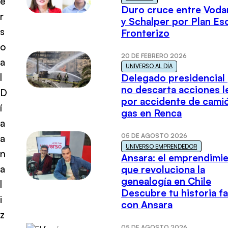
e
Duro cruce entre Voda
r
y Schalper por Plan E
s
Fronterizo
o
20 DE FEBRERO 2026
a
UNIVERSO AL DÍA
l
Delegado presidencial
no descarta acciones l
D
por accidente de cami
í
gas en Renca
a
05 DE AGOSTO 2026
a
UNIVERSO EMPRENDEDOR
n
Ansara: el emprendimi
a
que revoluciona la
genealogía en Chile
l
Descubre tu historia fa
i
con Ansara
z
05 DE AGOSTO 2026