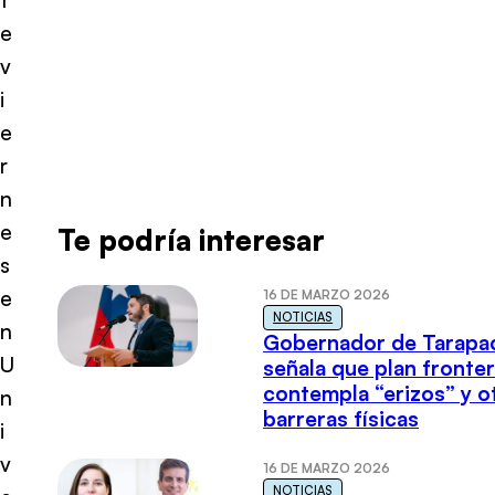
e
v
i
e
r
n
e
Te podría interesar
s
e
16 DE MARZO 2026
NOTICIAS
n
Gobernador de Tarapa
U
señala que plan fronter
contempla “erizos” y o
n
barreras físicas
i
v
16 DE MARZO 2026
NOTICIAS