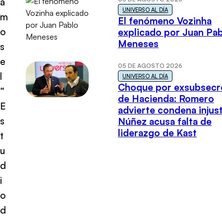
a
UNIVERSO AL DÍA
m
El fenómeno Vozinha
o
explicado por Juan Pa
Meneses
s
e
05 DE AGOSTO 2026
l
UNIVERSO AL DÍA
Choque por exsubsecr
“
de Hacienda: Romero
E
advierte condena injust
s
Núñez acusa falta de
liderazgo de Kast
t
u
d
i
o
d