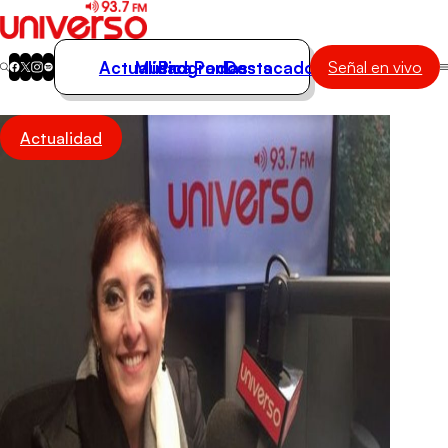
Actualidad
Música
Programas
Podcasts
Destacados
Señal en vivo
Actualidad
Actualidad
Música
Programas
Podcasts
Destacados