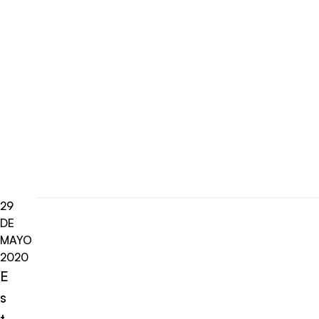
29
DE
MAYO
2020
E
s
t