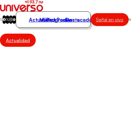
Actualidad
Música
Programas
Podcasts
Destacados
Señal en vivo
Actualidad
Actualidad
Música
Programas
Podcasts
Destacados