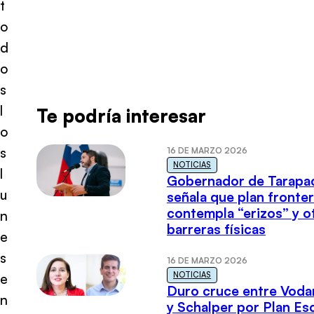
t
o
d
o
s
l
Te podría interesar
o
s
16 DE MARZO 2026
NOTICIAS
l
Gobernador de Tarapa
u
señala que plan fronter
contempla “erizos” y o
n
barreras físicas
e
s
16 DE MARZO 2026
NOTICIAS
e
Duro cruce entre Voda
n
y Schalper por Plan E