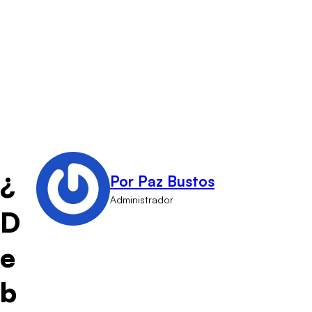
¿
Por Paz Bustos
Administrador
D
e
b