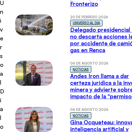
U
Fronterizo
n
20 DE FEBRERO 2026
i
UNIVERSO AL DÍA
v
Delegado presidencial
no descarta acciones l
e
por accidente de cami
r
gas en Renca
s
06 DE AGOSTO 2026
o
NOTICIAS
a
Andes Iron llama a dar
l
certeza jurídica a la in
minera y advierte sobre
D
impacto de la "permiso
í
a
06 DE AGOSTO 2026
NOTICIAS
l
Gina Ocqueteau: innov
o
inteligencia artificial y