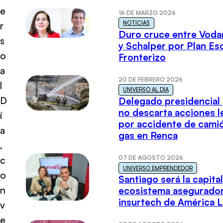
e
16 DE MARZO 2026
NOTICIAS
r
Duro cruce entre Voda
s
y Schalper por Plan E
o
Fronterizo
a
20 DE FEBRERO 2026
l
UNIVERSO AL DÍA
D
Delegado presidencial
no descarta acciones l
í
por accidente de cami
a
gas en Renca
,
07 DE AGOSTO 2026
c
UNIVERSO EMPRENDEDOR
o
Santiago será la capital
n
ecosistema asegurador
insurtech de América L
v
e