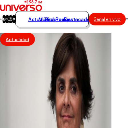
Actualidad
Música
Programas
Podcasts
Destacados
Señal en vivo
Actualidad
Actualidad
Música
Programas
Podcasts
Destacados