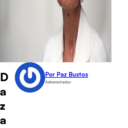
D
Por Paz Bustos
Administrador
a
z
a