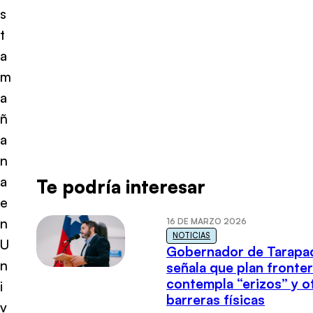
s
t
a
m
a
ñ
a
n
a
Te podría interesar
e
n
16 DE MARZO 2026
NOTICIAS
U
Gobernador de Tarapa
n
señala que plan fronter
contempla “erizos” y o
i
barreras físicas
v