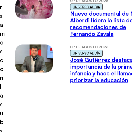
07 DE AGOSTO 2026
r
UNIVERSO AL DÍA
Nuevo documental de 
s
Alberdi lidera la lista d
a
recomendaciones de
m
Fernando Zavala
o
07 DE AGOSTO 2026
s
UNIVERSO AL DÍA
José Gutiérrez destaca
c
importancia de la prim
o
infancia y hace el llam
n
priorizar la educación
l
a
s
u
b
s