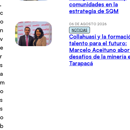
,
comunidades en la
estrategia de SQM
c
o
06 DE AGOSTO 2026
n
NOTICIAS
Collahuasi y la formaci
v
talento para el futuro:
e
Marcelo Aceituno abor
r
desafíos de la minería 
Tarapacá
s
a
m
o
s
s
o
b