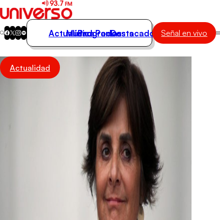
Actualidad
Música
Programas
Podcasts
Destacados
Señal en vivo
Actualidad
Actualidad
Música
Programas
Podcasts
Destacados