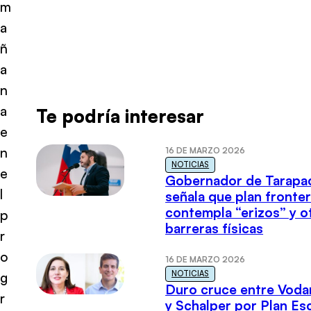
m
a
ñ
a
n
a
Te podría interesar
e
n
16 DE MARZO 2026
NOTICIAS
e
Gobernador de Tarapa
l
señala que plan fronter
contempla “erizos” y o
p
barreras físicas
r
o
16 DE MARZO 2026
NOTICIAS
g
Duro cruce entre Voda
r
y Schalper por Plan E