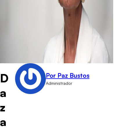
D
Por Paz Bustos
Administrador
a
z
a