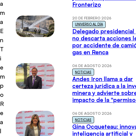
a
Fronterizo
m
20 DE FEBRERO 2026
a
UNIVERSO AL DÍA
E
Delegado presidencial
no descarta acciones l
n
por accidente de cami
T
gas en Renca
i
06 DE AGOSTO 2026
e
NOTICIAS
m
Andes Iron llama a dar
p
certeza jurídica a la in
minera y advierte sobre
o
impacto de la "permiso
R
e
06 DE AGOSTO 2026
NOTICIAS
a
Gina Ocqueteau: innov
l
inteligencia artificial y