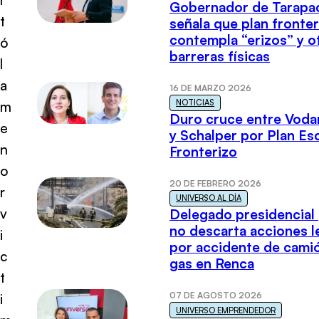
Gobernador de Tarapa
t
señala que plan fronter
contempla “erizos” y o
ó
barreras físicas
l
a
16 DE MARZO 2026
NOTICIAS
m
Duro cruce entre Voda
e
y Schalper por Plan E
n
Fronterizo
o
20 DE FEBRERO 2026
r
UNIVERSO AL DÍA
v
Delegado presidencial
no descarta acciones l
i
por accidente de cami
c
gas en Renca
t
07 DE AGOSTO 2026
i
UNIVERSO EMPRENDEDOR