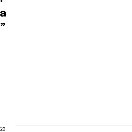
a
”
22