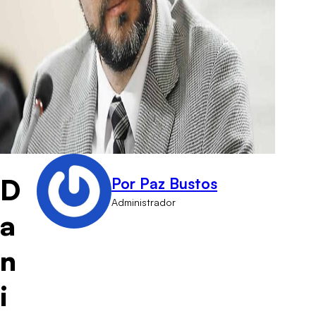
D
Por Paz Bustos
Administrador
a
n
i