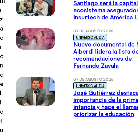
m
Santiago será la capital
i
ecosistema asegurador
insurtech de América L
z
a
07 DE AGOSTO 2026
c
UNIVERSO AL DÍA
Nuevo documental de 
i
Alberdi lidera la lista d
ó
recomendaciones de
n
Fernando Zavala
d
07 DE AGOSTO 2026
e
UNIVERSO AL DÍA
José Gutiérrez destaca
l
importancia de la prim
i
infancia y hace el llam
c
priorizar la educación
t
u