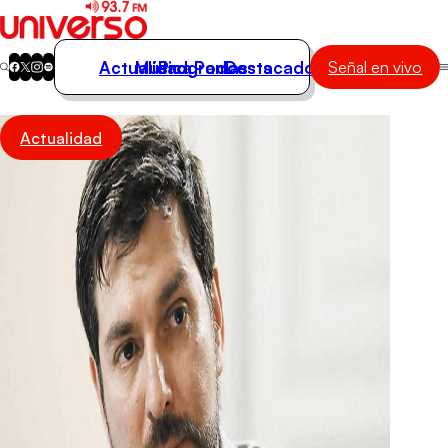
Actualidad
Música
Programas
Podcasts
Destacados
Señal en vivo
Actualidad
Actualidad
Música
Programas
Podcasts
Destacados