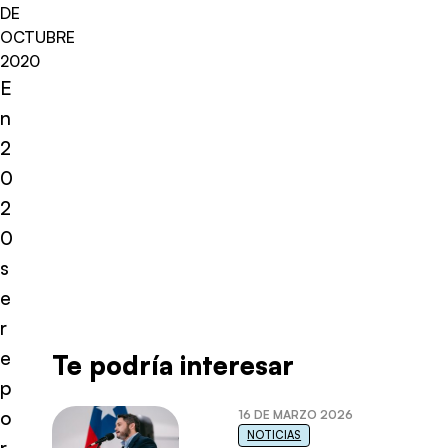
DE
OCTUBRE
2020
E
n
2
0
2
0
s
e
r
e
Te podría interesar
p
o
16 DE MARZO 2026
NOTICIAS
r