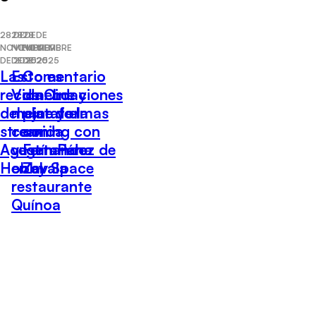
28 DE
28 DE
28 DE
NOVIEMBRE
NOVIEMBRE
NOVIEMBRE
DE 2025
DE 2025
DE 2025
Las
Esto es
Comentario
recomendaciones
Vida: Lo
de Cine y
del cine y el
mejor de la
plataformas
streaming con
comida
con
Agustín Pérez de
vegetariana
Fernando
Hobby Space
en el
Zavala
restaurante
Quínoa