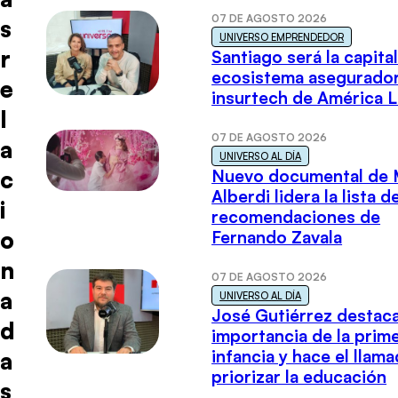
07 DE AGOSTO 2026
s
UNIVERSO EMPRENDEDOR
r
Santiago será la capital
ecosistema asegurador
e
insurtech de América L
l
07 DE AGOSTO 2026
a
UNIVERSO AL DÍA
c
Nuevo documental de 
Alberdi lidera la lista d
i
recomendaciones de
o
Fernando Zavala
n
07 DE AGOSTO 2026
a
UNIVERSO AL DÍA
José Gutiérrez destaca
d
importancia de la prim
infancia y hace el llam
a
priorizar la educación
s