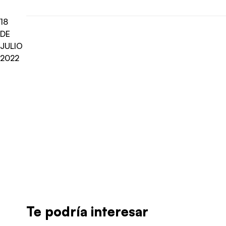
18
DE
JULIO
2022
Radio Universo
·
Panel LHDT Leporatti Lunes 18 Julio
Te podría interesar