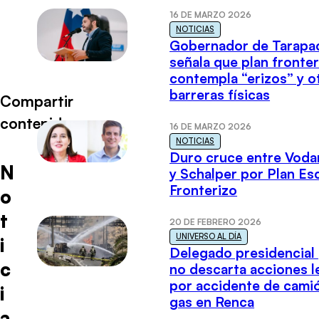
16 DE MARZO 2026
NOTICIAS
Gobernador de Tarapa
señala que plan fronter
contempla “erizos” y o
barreras físicas
Compartir
contenido
16 DE MARZO 2026
NOTICIAS
Duro cruce entre Voda
N
y Schalper por Plan E
Fronterizo
o
t
20 DE FEBRERO 2026
UNIVERSO AL DÍA
i
Delegado presidencial
c
no descarta acciones l
por accidente de cami
i
gas en Renca
a