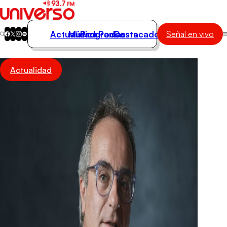
Actualidad
Música
Programas
Podcasts
Destacados
Señal en vivo
Actualidad
Actualidad
Música
Programas
Podcasts
Destacados