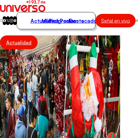
Actualidad
Música
Programas
Podcasts
Destacados
Señal en vivo
Actualidad
Actualidad
Música
Programas
Podcasts
Destacados