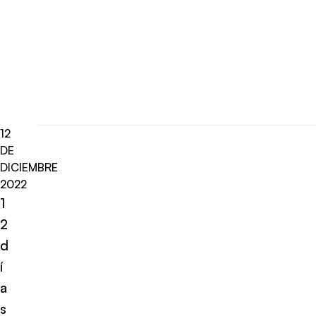
12
DE
DICIEMBRE
2022
1
2
d
í
a
s