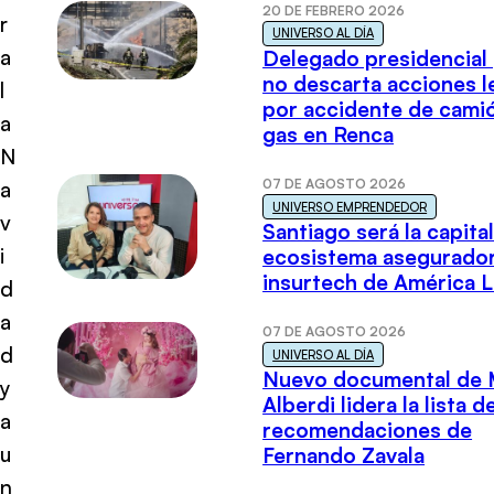
20 DE FEBRERO 2026
r
UNIVERSO AL DÍA
a
Delegado presidencial
no descarta acciones l
l
por accidente de cami
a
gas en Renca
N
07 DE AGOSTO 2026
a
UNIVERSO EMPRENDEDOR
v
Santiago será la capital
i
ecosistema asegurador
insurtech de América L
d
a
07 DE AGOSTO 2026
d
UNIVERSO AL DÍA
Nuevo documental de 
y
Alberdi lidera la lista d
a
recomendaciones de
u
Fernando Zavala
n