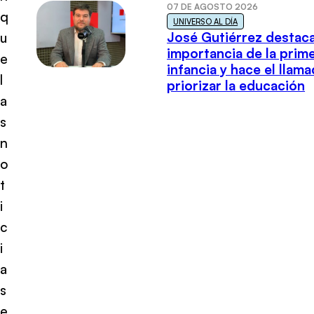
07 DE AGOSTO 2026
q
UNIVERSO AL DÍA
José Gutiérrez destaca
u
importancia de la prim
e
infancia y hace el llam
l
priorizar la educación
a
s
n
o
t
i
c
i
a
s
e