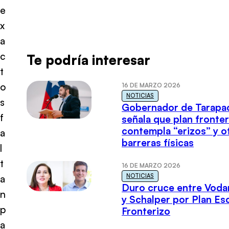
e
x
a
c
Te podría interesar
t
o
16 DE MARZO 2026
NOTICIAS
s
Gobernador de Tarapa
f
señala que plan fronter
contempla “erizos” y o
a
barreras físicas
l
t
16 DE MARZO 2026
NOTICIAS
a
Duro cruce entre Voda
n
y Schalper por Plan E
p
Fronterizo
a