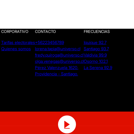
CORPORATIVO
CONTACTO
FRECUENCIAS
Tarifas electorales
+56223456789
Iquique 92.7
Quienes somos
lorena.tapia@universo.cl
Santiago 93.7
fredy.quiroga@universo.cl
Valdivia 99.9
olga.venegas@universo.cl
Osorno 102.1
Pérez Valenzuela 1620.
La Serena 92.9
Providencia - Santiago.