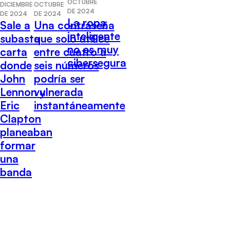
OCTUBRE
DICIEMBRE
OCTUBRE
DE 2024
DE 2024
DE 2024
La ropa
Sale a
Una contraseña
inteligente
subasta
que solo utilice
no es muy
carta
entre cuatro a
cibersegura
donde
seis números
John
podría ser
Lennon y
vulnerada
Eric
instantáneamente
Clapton
planeaban
formar
una
banda