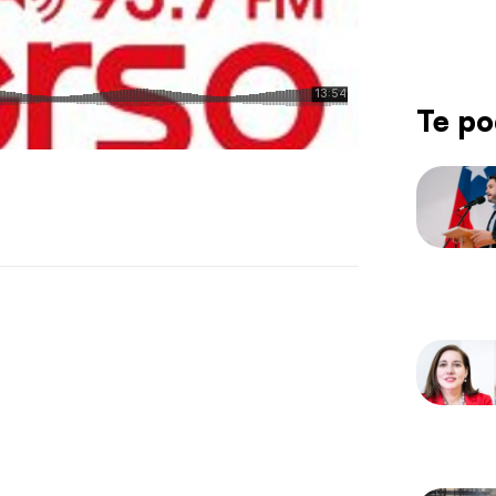
Te po