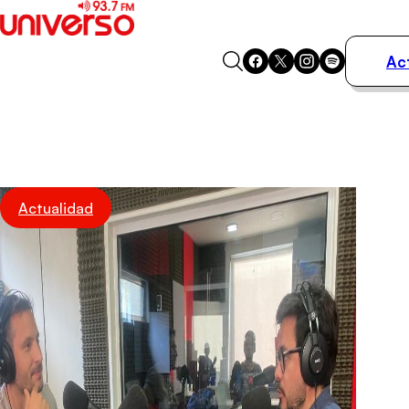
Ac
Actualidad
Música
Programas
Podcasts
Destacados
Actualidad