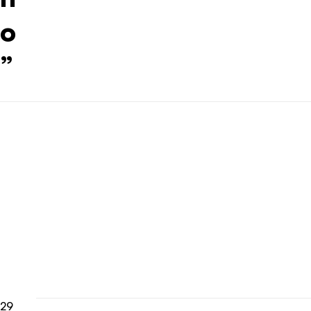
o
”
29