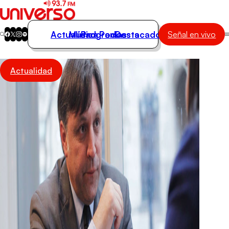
Actualidad
Música
Programas
Podcasts
Destacados
Señal en vivo
Actualidad
Actualidad
Música
Programas
Podcasts
Destacados