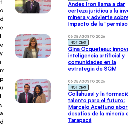
t
Andes Iron llama a dar
o
certeza jurídica a la in
minera y advierte sobre
d
impacto de la "permiso
e
l
06 DE AGOSTO 2026
NOTICIAS
e
Gina Ocqueteau: innov
y
inteligencia artificial y
i
comunidades en la
estrategia de SQM
m
p
06 DE AGOSTO 2026
u
NOTICIAS
Collahuasi y la formaci
l
talento para el futuro:
s
Marcelo Aceituno abor
a
desafíos de la minería 
Tarapacá
d