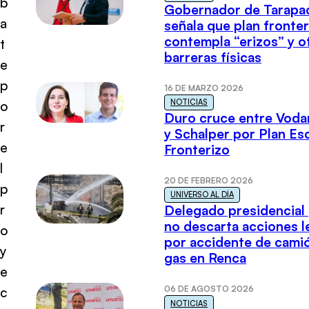
b
Gobernador de Tarapa
a
señala que plan fronter
contempla “erizos” y o
t
barreras físicas
e
p
16 DE MARZO 2026
NOTICIAS
o
Duro cruce entre Voda
r
y Schalper por Plan E
e
Fronterizo
l
20 DE FEBRERO 2026
p
UNIVERSO AL DÍA
r
Delegado presidencial
no descarta acciones l
o
por accidente de cami
y
gas en Renca
e
06 DE AGOSTO 2026
c
NOTICIAS