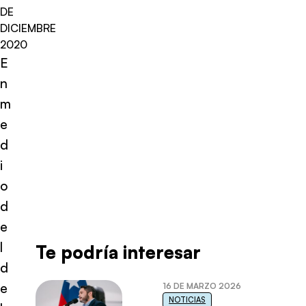
DE
DICIEMBRE
2020
E
n
m
e
d
i
o
d
e
l
Te podría interesar
d
e
16 DE MARZO 2026
NOTICIAS