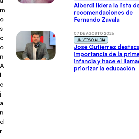
a
Alberdi lidera la lista d
m
recomendaciones de
o
Fernando Zavala
s
07 DE AGOSTO 2026
c
UNIVERSO AL DÍA
José Gutiérrez destaca
o
importancia de la prim
n
infancia y hace el llam
A
priorizar la educación
l
e
j
a
n
d
r