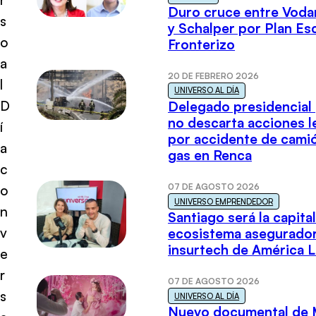
Duro cruce entre Voda
s
y Schalper por Plan E
o
Fronterizo
a
20 DE FEBRERO 2026
l
UNIVERSO AL DÍA
D
Delegado presidencial
no descarta acciones l
í
por accidente de cami
a
gas en Renca
c
07 DE AGOSTO 2026
o
UNIVERSO EMPRENDEDOR
n
Santiago será la capital
v
ecosistema asegurador
insurtech de América L
e
r
07 DE AGOSTO 2026
s
UNIVERSO AL DÍA
Nuevo documental de 