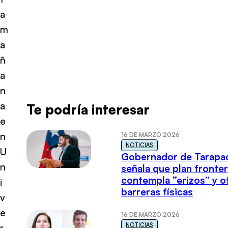
a
m
a
ñ
a
n
a
Te podría interesar
e
n
16 DE MARZO 2026
NOTICIAS
U
Gobernador de Tarapa
n
señala que plan fronter
contempla “erizos” y o
i
barreras físicas
v
e
16 DE MARZO 2026
NOTICIAS
r