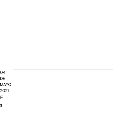
04
DE
MAYO
2021
E
s
t