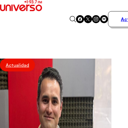
Ac
Actualidad
Música
Programas
Podcasts
Destacados
Actualidad