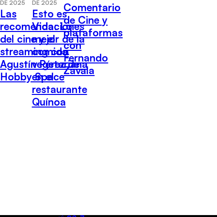
DE 2025
DE 2025
Comentario
Las
Esto es
de Cine y
recomendaciones
Vida: Lo
plataformas
del cine y el
mejor de la
con
streaming con
comida
Fernando
Agustín Pérez de
vegetariana
Zavala
Hobby Space
en el
restaurante
Quínoa