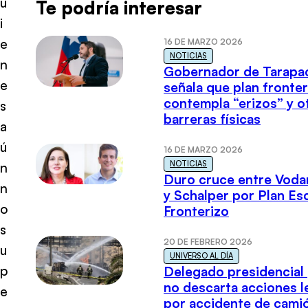
u
Te podría interesar
i
e
16 DE MARZO 2026
NOTICIAS
n
Gobernador de Tarapa
e
señala que plan fronter
contempla “erizos” y o
s
barreras físicas
a
ú
16 DE MARZO 2026
NOTICIAS
n
Duro cruce entre Voda
n
y Schalper por Plan E
o
Fronterizo
s
20 DE FEBRERO 2026
u
UNIVERSO AL DÍA
p
Delegado presidencial
no descarta acciones l
e
por accidente de cami