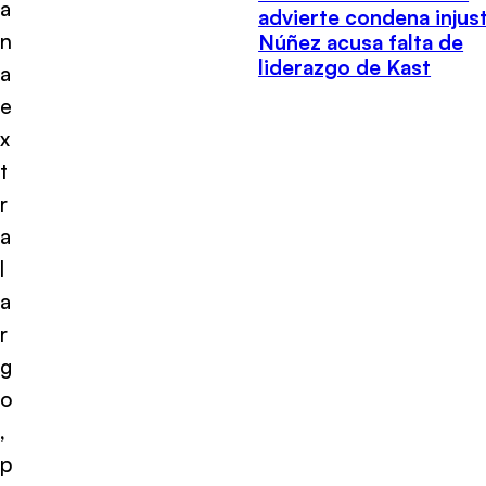
a
advierte condena injust
n
Núñez acusa falta de
liderazgo de Kast
a
e
x
t
r
a
l
a
r
g
o
,
p