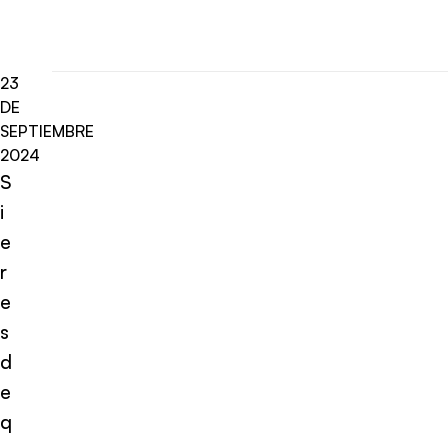
23
DE
SEPTIEMBRE
2024
S
i
e
r
e
s
d
e
q