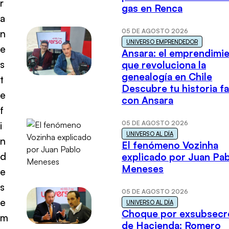
r
gas en Renca
a
05 DE AGOSTO 2026
n
UNIVERSO EMPRENDEDOR
e
Ansara: el emprendimi
s
que revoluciona la
genealogía en Chile
t
Descubre tu historia fa
e
con Ansara
f
05 DE AGOSTO 2026
i
UNIVERSO AL DÍA
n
El fenómeno Vozinha
d
explicado por Juan Pa
Meneses
e
s
05 DE AGOSTO 2026
e
UNIVERSO AL DÍA
Choque por exsubsecr
m
de Hacienda: Romero