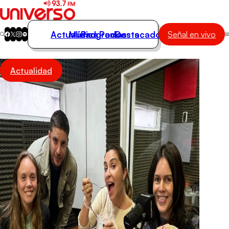
Actualidad
Música
Programas
Podcasts
Destacados
Señal en vivo
Actualidad
Actualidad
Música
Programas
Podcasts
Destacados