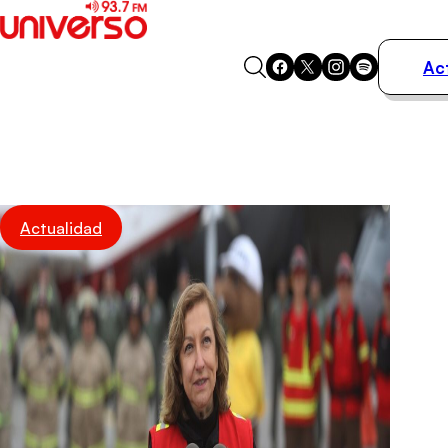
Ac
Actualidad
Música
Programas
Podcasts
Destacados
Actualidad