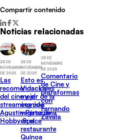
Compartir contenido
Noticias relacionadas
28 DE
28 DE
28 DE
NOVIEMBRE
NOVIEMBRE
NOVIEMBRE
DE 2025
DE 2025
DE 2025
Comentario
Las
Esto es
de Cine y
recomendaciones
Vida: Lo
plataformas
del cine y el
mejor de la
con
streaming con
comida
Fernando
Agustín Pérez de
vegetariana
Zavala
Hobby Space
en el
restaurante
Quínoa