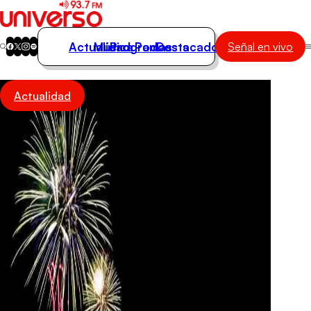
Actualidad
Música
Programas
Podcasts
Destacados
Señal en vivo
Actualidad
Actualidad
Música
Programas
Podcasts
Destacados