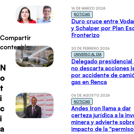
16 DE MARZO 2026
NOTICIAS
Duro cruce entre Voda
y Schalper por Plan E
Fronterizo
Compartir
contenido
20 DE FEBRERO 2026
UNIVERSO AL DÍA
Delegado presidencial
N
no descarta acciones l
por accidente de cami
o
gas en Renca
t
06 DE AGOSTO 2026
i
NOTICIAS
c
Andes Iron llama a dar
certeza jurídica a la in
i
minera y advierte sobre
a
impacto de la "permiso