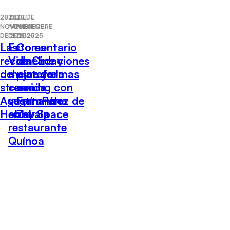
28 DE
28 DE
28 DE
NOVIEMBRE
NOVIEMBRE
NOVIEMBRE
DE 2025
DE 2025
DE 2025
Las
Esto es
Comentario
recomendaciones
Vida: Lo
de Cine y
del cine y el
mejor de la
plataformas
streaming con
comida
con
Agustín Pérez de
vegetariana
Fernando
Hobby Space
en el
Zavala
restaurante
Quínoa