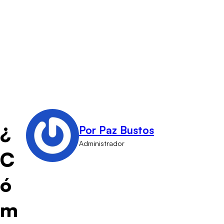
¿
Por Paz Bustos
Administrador
C
ó
m