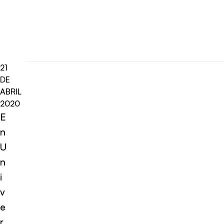
21
DE
ABRIL
2020
E
n
U
n
i
v
e
r