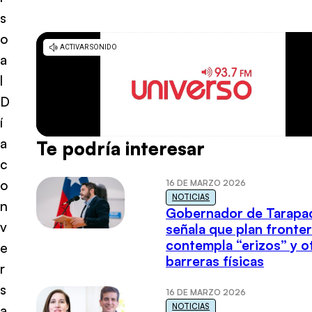
s
o
a
l
D
í
a
Te podría interesar
c
o
16 DE MARZO 2026
NOTICIAS
n
Gobernador de Tarapa
v
señala que plan fronter
contempla “erizos” y o
e
barreras físicas
r
s
16 DE MARZO 2026
NOTICIAS
a