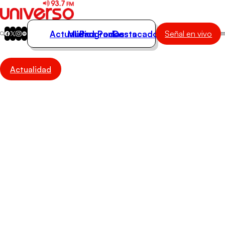
Actualidad
Música
Programas
Podcasts
Destacados
Señal en vivo
Actualidad
Actualidad
Música
Programas
Podcasts
Destacados