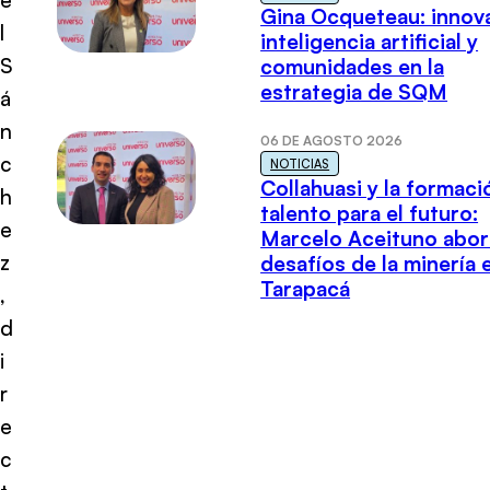
Gina Ocqueteau: innov
l
inteligencia artificial y
S
comunidades en la
estrategia de SQM
á
n
06 DE AGOSTO 2026
c
NOTICIAS
Collahuasi y la formaci
h
talento para el futuro:
e
Marcelo Aceituno abor
z
desafíos de la minería 
Tarapacá
,
d
i
r
e
c