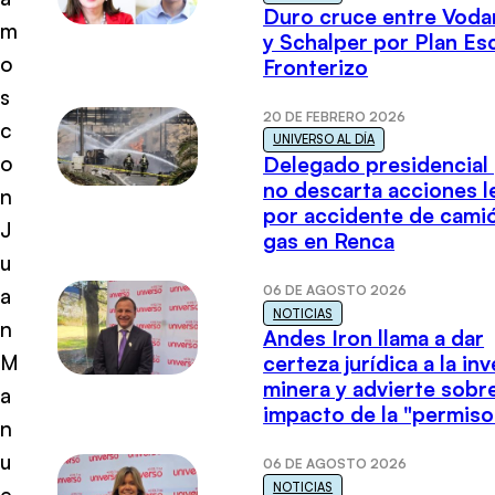
Duro cruce entre Voda
m
y Schalper por Plan E
o
Fronterizo
s
20 DE FEBRERO 2026
c
UNIVERSO AL DÍA
o
Delegado presidencial
no descarta acciones l
n
por accidente de cami
J
gas en Renca
u
06 DE AGOSTO 2026
a
NOTICIAS
n
Andes Iron llama a dar
M
certeza jurídica a la in
minera y advierte sobre
a
impacto de la "permiso
n
u
06 DE AGOSTO 2026
NOTICIAS
e