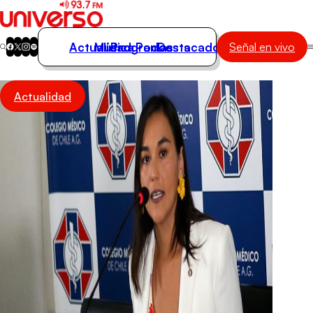
Actualidad
Música
Programas
Podcasts
Destacados
Señal en vivo
Actualidad
Actualidad
Música
Programas
Podcasts
Destacados