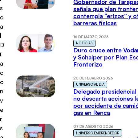
Gobernador de Tarapa
s
señala que plan fronter
contempla “erizos” y o
o
barreras físicas
a
l
16 DE MARZO 2026
NOTICIAS
D
Duro cruce entre Voda
í
y Schalper por Plan E
a
Fronterizo
c
20 DE FEBRERO 2026
o
UNIVERSO AL DÍA
n
Delegado presidencial
no descarta acciones l
v
por accidente de cami
e
gas en Renca
r
07 DE AGOSTO 2026
s
UNIVERSO EMPRENDEDOR
a