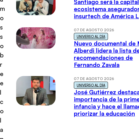
Santiago será la capital
m
ecosistema asegurador
insurtech de América L
o
s
07 DE AGOSTO 2026
s
UNIVERSO AL DÍA
Nuevo documental de 
o
Alberdi lidera la lista d
b
recomendaciones de
r
Fernando Zavala
e
07 DE AGOSTO 2026
e
UNIVERSO AL DÍA
José Gutiérrez destaca
l
importancia de la prim
c
infancia y hace el llam
o
priorizar la educación
l
a
p