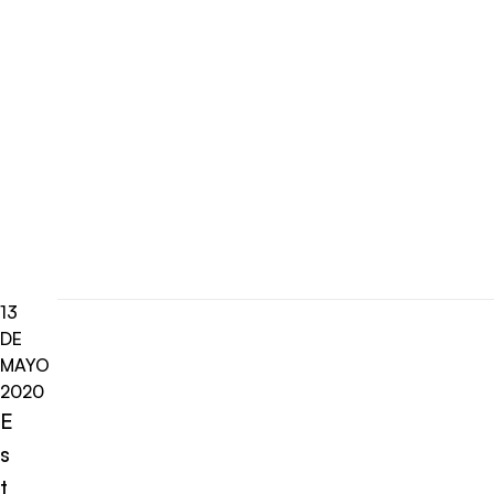
13
DE
MAYO
2020
E
s
t