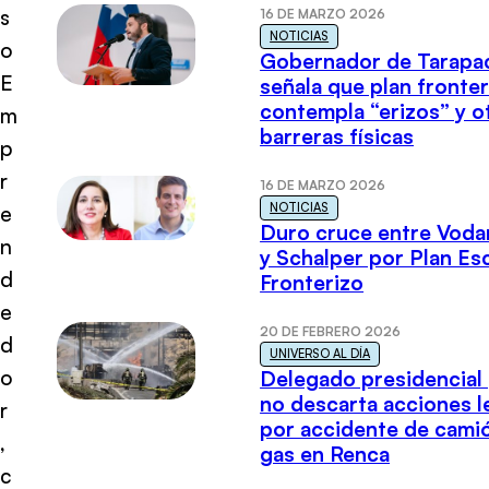
s
16 DE MARZO 2026
NOTICIAS
o
Gobernador de Tarapa
E
señala que plan fronter
contempla “erizos” y o
m
barreras físicas
p
r
16 DE MARZO 2026
NOTICIAS
e
Duro cruce entre Voda
n
y Schalper por Plan E
d
Fronterizo
e
20 DE FEBRERO 2026
d
UNIVERSO AL DÍA
o
Delegado presidencial
no descarta acciones l
r
por accidente de cami
,
gas en Renca
c