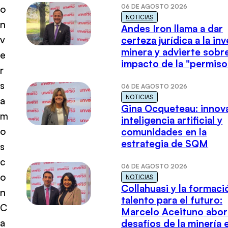
06 DE AGOSTO 2026
o
NOTICIAS
n
Andes Iron llama a dar
v
certeza jurídica a la in
minera y advierte sobre
e
impacto de la "permiso
r
s
06 DE AGOSTO 2026
NOTICIAS
a
Gina Ocqueteau: innov
m
inteligencia artificial y
o
comunidades en la
estrategia de SQM
s
c
06 DE AGOSTO 2026
o
NOTICIAS
Collahuasi y la formaci
n
talento para el futuro:
C
Marcelo Aceituno abor
a
desafíos de la minería 