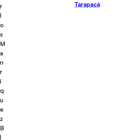
Tarapacá
r
l
o
s
M
a
n
r
í
q
u
e
z
B
l