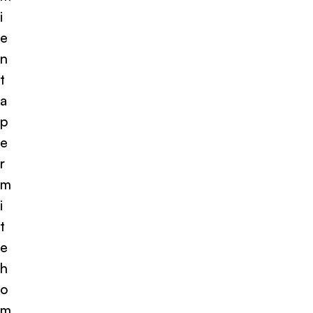
i
e
n
t
a
p
e
r
m
i
t
e
h
o
m