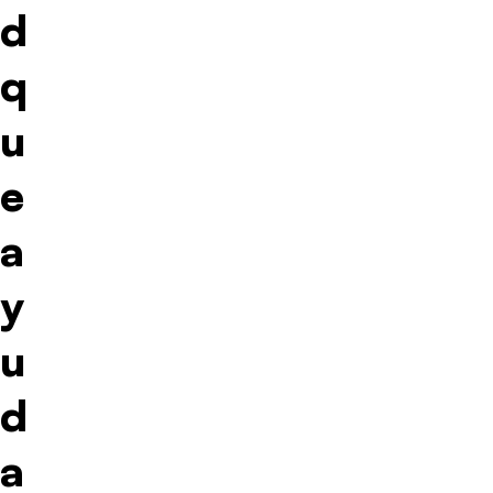
d
q
u
e
a
y
u
d
a