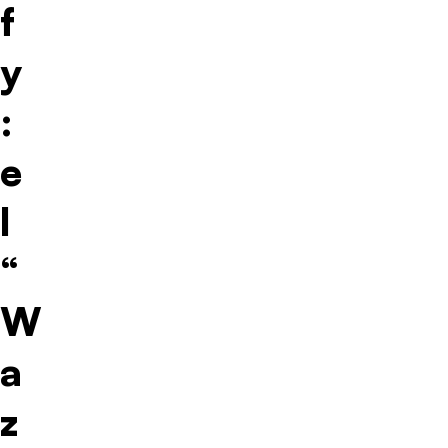
f
y
:
e
l
“
W
a
z