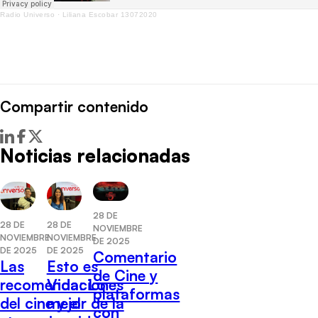
Radio Universo
·
Liliana Escobar 13072020
Compartir contenido
Noticias relacionadas
28 DE
28 DE
28 DE
NOVIEMBRE
NOVIEMBRE
NOVIEMBRE
DE 2025
DE 2025
DE 2025
Comentario
Las
Esto es
de Cine y
recomendaciones
Vida: Lo
plataformas
del cine y el
mejor de la
con