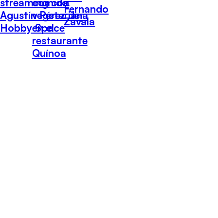
streaming con
comida
Fernando
Agustín Pérez de
vegetariana
Zavala
Hobby Space
en el
restaurante
Quínoa