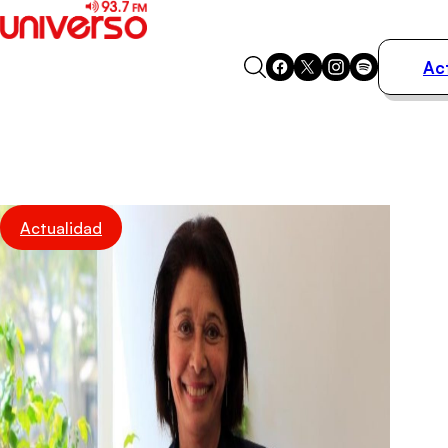
Ac
Actualidad
Música
Programas
Podcasts
Destacados
Actualidad