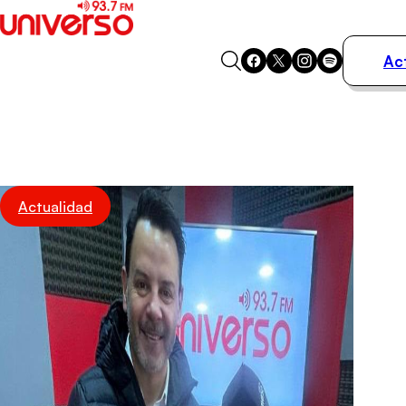
Ac
Actualidad
Música
Programas
Podcasts
Destacados
Actualidad