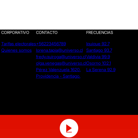
CORPORATIVO
CONTACTO
FRECUENCIAS
Tarifas electorales
+56223456789
Iquique 92.7
Quienes somos
lorena.tapia@universo.cl
Santiago 93.7
fredy.quiroga@universo.cl
Valdivia 99.9
olga.venegas@universo.cl
Osorno 102.1
Pérez Valenzuela 1620.
La Serena 92.9
Providencia - Santiago.