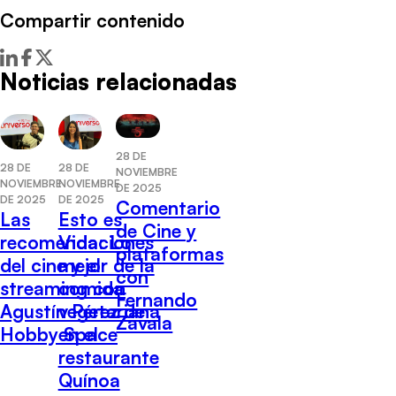
Compartir contenido
Noticias relacionadas
28 DE
28 DE
28 DE
NOVIEMBRE
NOVIEMBRE
NOVIEMBRE
DE 2025
DE 2025
DE 2025
Comentario
Las
Esto es
de Cine y
recomendaciones
Vida: Lo
plataformas
del cine y el
mejor de la
con
streaming con
comida
Fernando
Agustín Pérez de
vegetariana
Zavala
Hobby Space
en el
restaurante
Quínoa