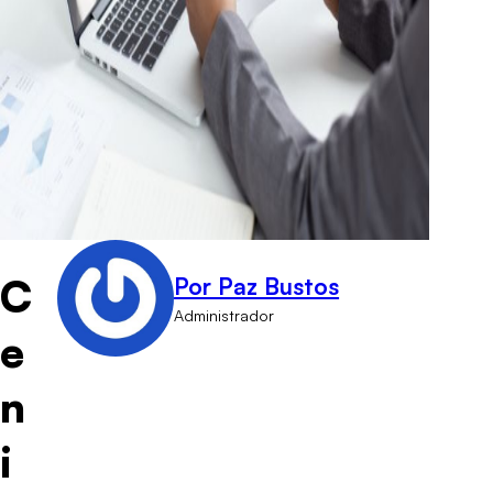
C
Por Paz Bustos
Administrador
e
n
i