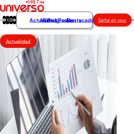
Actualidad
Música
Programas
Podcasts
Destacados
Señal en vivo
Actualidad
Actualidad
Música
Programas
Podcasts
Destacados