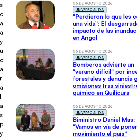
06 DE AGOSTO 2026
s
UNIVERSO AL DÍA
c
"Perdieron lo que les 
a
una vida”: El desgarrad
impacto de las inundac
a
en Angol
y
u
06 DE AGOSTO 2026
UNIVERSO AL DÍA
d
Bomberos advierte un
a
"verano difícil" por in
r
forestales y denuncia 
omisiones tras siniestr
a
químico en Quilicura
l
a
06 DE AGOSTO 2026
UNIVERSO AL DÍA
s
Biministro Daniel Mas:
p
"Vamos en vía de poner
y
movimiento el país"