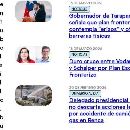
e
16 DE MARZO 2026
NOTICIAS
n
Gobernador de Tarapa
t
señala que plan fronter
contempla “erizos” y o
u
barreras físicas
b
o
16 DE MARZO 2026
NOTICIAS
l
Duro cruce entre Voda
s
y Schalper por Plan E
i
Fronterizo
l
20 DE FEBRERO 2026
l
UNIVERSO AL DÍA
o
Delegado presidencial
no descarta acciones l
,
por accidente de cami
b
gas en Renca
u