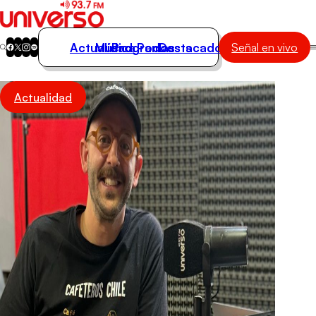
Actualidad
Música
Programas
Podcasts
Destacados
Señal en vivo
Actualidad
Actualidad
Música
Programas
Podcasts
Destacados