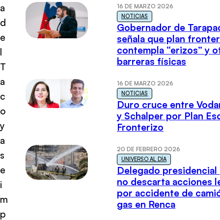
a
16 DE MARZO 2026
NOTICIAS
d
Gobernador de Tarapa
e
señala que plan fronter
contempla “erizos” y o
l
barreras físicas
T
a
16 DE MARZO 2026
NOTICIAS
c
Duro cruce entre Voda
o
y Schalper por Plan E
y
Fronterizo
a
20 DE FEBRERO 2026
s
UNIVERSO AL DÍA
e
Delegado presidencial
no descarta acciones l
i
por accidente de cami
m
gas en Renca
p