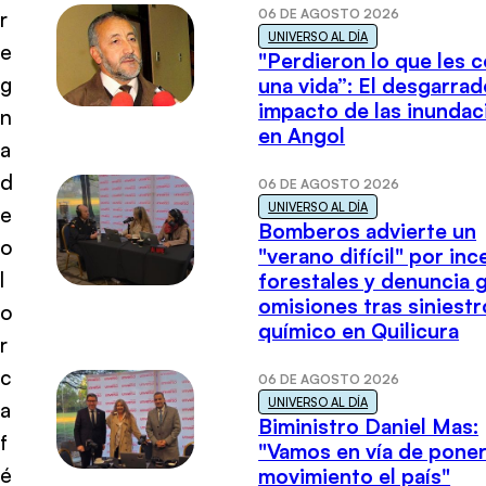
06 DE AGOSTO 2026
r
UNIVERSO AL DÍA
e
"Perdieron lo que les 
g
una vida”: El desgarrad
impacto de las inundac
n
en Angol
a
d
06 DE AGOSTO 2026
UNIVERSO AL DÍA
e
Bomberos advierte un
o
"verano difícil" por in
l
forestales y denuncia 
omisiones tras siniestr
o
químico en Quilicura
r
c
06 DE AGOSTO 2026
UNIVERSO AL DÍA
a
Biministro Daniel Mas:
f
"Vamos en vía de poner
é
movimiento el país"