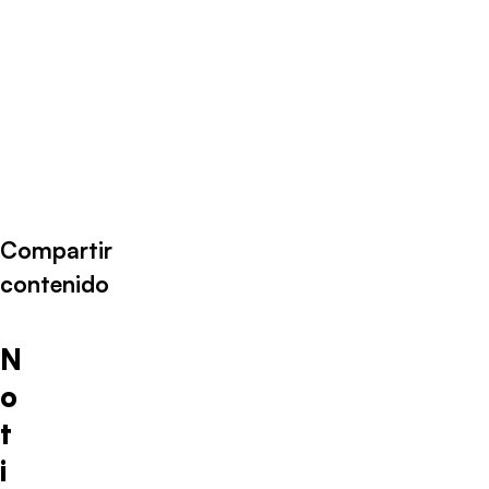
Compartir
contenido
N
o
t
i