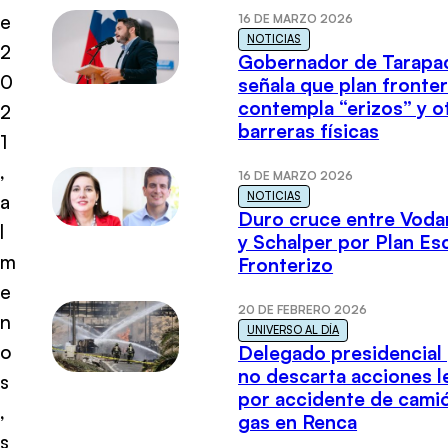
e
16 DE MARZO 2026
NOTICIAS
2
Gobernador de Tarapa
0
señala que plan fronter
contempla “erizos” y o
2
barreras físicas
1
,
16 DE MARZO 2026
NOTICIAS
a
Duro cruce entre Voda
l
y Schalper por Plan E
m
Fronterizo
e
20 DE FEBRERO 2026
n
UNIVERSO AL DÍA
o
Delegado presidencial
no descarta acciones l
s
por accidente de cami
,
gas en Renca
s