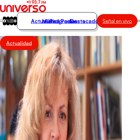
Actualidad
Música
Programas
Podcasts
Destacados
Señal en vivo
Actualidad
Actualidad
Música
Programas
Podcasts
Destacados