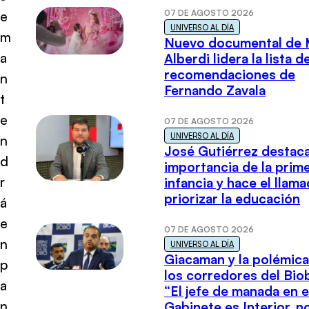
07 DE AGOSTO 2026
e
UNIVERSO AL DÍA
m
Nuevo documental de 
a
Alberdi lidera la lista d
recomendaciones de
n
Fernando Zavala
t
e
07 DE AGOSTO 2026
UNIVERSO AL DÍA
n
José Gutiérrez destaca
d
importancia de la prim
r
infancia y hace el llam
priorizar la educación
á
e
07 DE AGOSTO 2026
n
UNIVERSO AL DÍA
Giacaman y la polémica
p
los corredores del Biob
a
“El jefe de manada en e
n
Gabinete es Interior, n