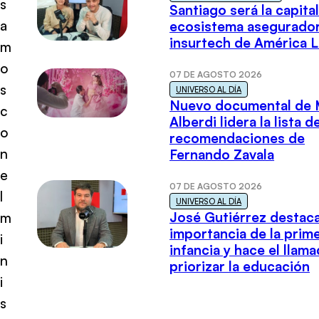
s
Santiago será la capital
a
ecosistema asegurador
insurtech de América L
m
o
07 DE AGOSTO 2026
s
UNIVERSO AL DÍA
Nuevo documental de 
c
Alberdi lidera la lista d
o
recomendaciones de
n
Fernando Zavala
e
07 DE AGOSTO 2026
l
UNIVERSO AL DÍA
José Gutiérrez destaca
m
importancia de la prim
i
infancia y hace el llam
n
priorizar la educación
i
s