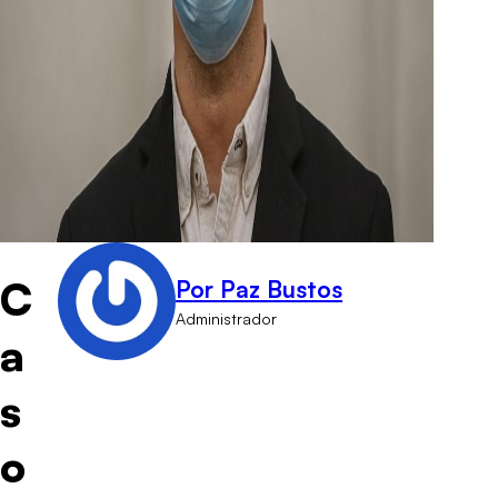
C
Por Paz Bustos
Administrador
a
s
o