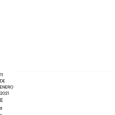
11
DE
ENERO
2021
E
s