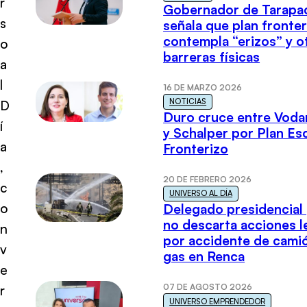
r
Gobernador de Tarapa
s
señala que plan fronter
contempla “erizos” y o
o
barreras físicas
a
l
16 DE MARZO 2026
NOTICIAS
D
Duro cruce entre Voda
í
y Schalper por Plan E
a
Fronterizo
,
20 DE FEBRERO 2026
c
UNIVERSO AL DÍA
o
Delegado presidencial
no descarta acciones l
n
por accidente de cami
v
gas en Renca
e
07 DE AGOSTO 2026
r
UNIVERSO EMPRENDEDOR