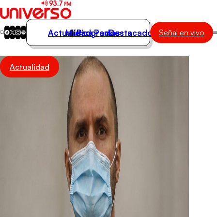
Actualidad
Música
Programas
Podcasts
Destacados
Señal en vivo
Actualidad
Actualidad
Música
Programas
Podcasts
Destacados