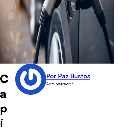
C
Por Paz Bustos
Administrador
a
p
í