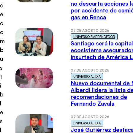
no descarta acciones l
d
por accidente de cami
e
gas en Renca
c
07 DE AGOSTO 2026
o
UNIVERSO EMPRENDEDOR
m
Santiago será la capital
b
ecosistema asegurador
insurtech de América L
u
s
07 DE AGOSTO 2026
t
UNIVERSO AL DÍA
Nuevo documental de 
i
Alberdi lidera la lista d
b
recomendaciones de
l
Fernando Zavala
e
07 DE AGOSTO 2026
s
UNIVERSO AL DÍA
José Gutiérrez destaca
l