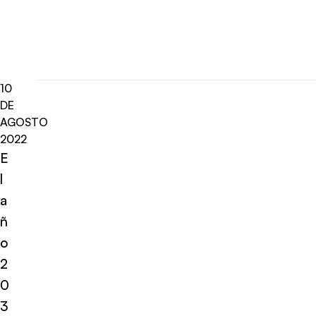
10
DE
AGOSTO
2022
E
l
a
ñ
o
2
0
3