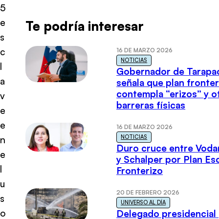
5
e
Te podría interesar
s
c
16 DE MARZO 2026
NOTICIAS
l
Gobernador de Tarapa
a
señala que plan fronter
contempla “erizos” y o
v
barreras físicas
e
e
16 DE MARZO 2026
NOTICIAS
n
Duro cruce entre Voda
e
y Schalper por Plan E
l
Fronterizo
u
20 DE FEBRERO 2026
s
UNIVERSO AL DÍA
o
Delegado presidencial