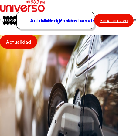
Actualidad
Música
Programas
Podcasts
Destacados
Señal en vivo
Actualidad
Actualidad
Música
Programas
Podcasts
Destacados