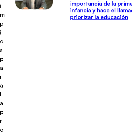
importancia de la prim
i
infancia y hace el llam
m
priorizar la educación
p
i
o
s
p
a
r
a
l
a
p
r
o