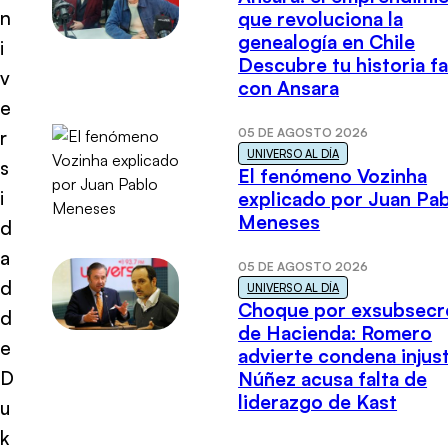
n
que revoluciona la
genealogía en Chile
i
Descubre tu historia fa
v
con Ansara
e
05 DE AGOSTO 2026
r
UNIVERSO AL DÍA
s
El fenómeno Vozinha
i
explicado por Juan Pa
Meneses
d
a
05 DE AGOSTO 2026
d
UNIVERSO AL DÍA
Choque por exsubsecr
d
de Hacienda: Romero
e
advierte condena injust
D
Núñez acusa falta de
liderazgo de Kast
u
k