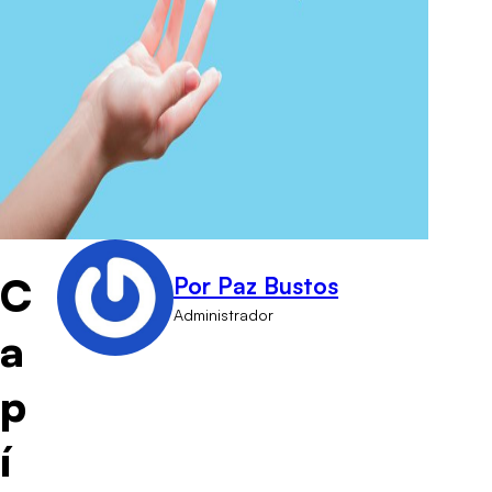
C
Por Paz Bustos
Administrador
a
p
í