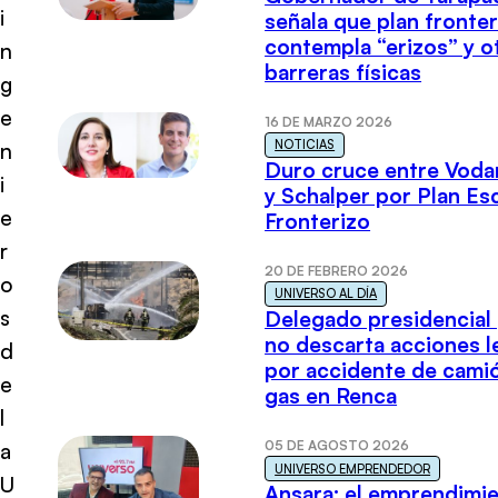
i
señala que plan fronter
contempla “erizos” y o
n
barreras físicas
g
e
16 DE MARZO 2026
NOTICIAS
n
Duro cruce entre Voda
i
y Schalper por Plan E
e
Fronterizo
r
20 DE FEBRERO 2026
o
UNIVERSO AL DÍA
s
Delegado presidencial
no descarta acciones l
d
por accidente de cami
e
gas en Renca
l
05 DE AGOSTO 2026
a
UNIVERSO EMPRENDEDOR
U
Ansara: el emprendimi