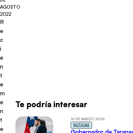
AGOSTO
2022
R
e
c
i
e
n
t
e
m
e
Te podría interesar
n
t
16 DE MARZO 2026
NOTICIAS
e
Gobernador de Tarapa