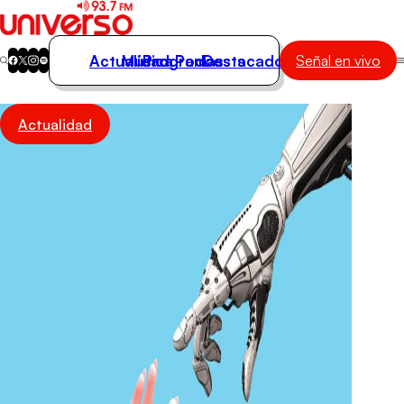
Actualidad
Música
Programas
Podcasts
Destacados
Señal en vivo
Actualidad
Actualidad
Música
Programas
Podcasts
Destacados