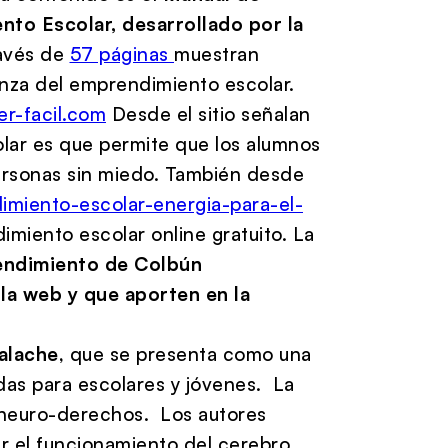
nto Escolar, desarrollado por la
avés de
57 páginas
muestran
nza del emprendimiento escolar.
r-facil.com
Desde el sitio señalan
lar es que permite que los alumnos
ersonas sin miedo. También desde
imiento-escolar-energia-para-el-
iento escolar online gratuito. La
ndimiento de Colbún
 la web y que aporten en la
alache
, que se presenta como una
das para escolares y jóvenes. La
y neuro-derechos. Los autores
 el funcionamiento del cerebro,