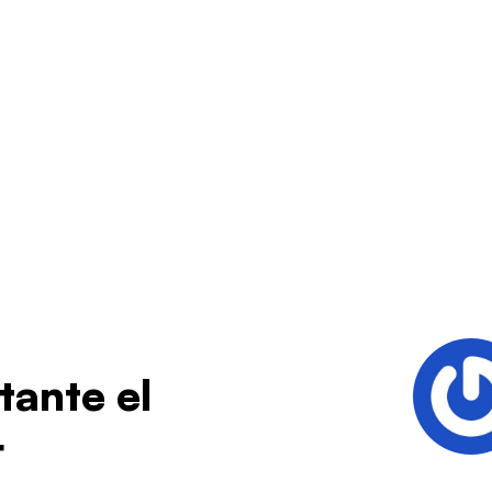
tante el
r