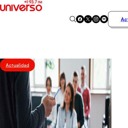
Ac
Actualidad
Música
Programas
Podcasts
Destacados
Actualidad