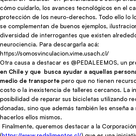
cómo cuidarlo, los avances tecnológicos en el c
protección de los neuro-derechos. Todo ello lo l
se complementan de buenos ejemplos, ilustracio
diversidad de interrogantes que existen alreded
neurociencia. Para descargarla acá:
https://somosvinculacion.vime.usach.cl/
Otra causa a destacar es @PEDALEEMOS, un pr
en Chile y que busca ayudar a aquellas persona
medio de transporte
pero que no tienen recurso
costo o la inexistencia de talleres cercanos. La in
posibilidad de reparar sus bicicletas utilizando r
donadas, sino que además también les enseña a 
hacerlos ellos mismos.
Finalmente, queremos destacar a la Corporació
(
https://www.redalimentos.cl/
) que es una inicia