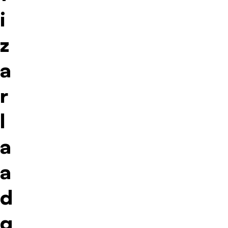
i
z
a
r
l
a
a
d
q