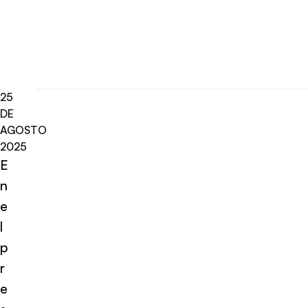
25
DE
AGOSTO
2025
E
n
e
l
p
r
e