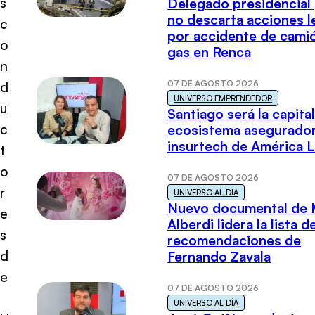
s
Delegado presidencial
no descarta acciones l
c
por accidente de cami
o
gas en Renca
n
07 DE AGOSTO 2026
d
UNIVERSO EMPRENDEDOR
u
Santiago será la capital
c
ecosistema asegurador
insurtech de América L
t
o
07 DE AGOSTO 2026
r
UNIVERSO AL DÍA
Nuevo documental de 
e
Alberdi lidera la lista d
s
recomendaciones de
d
Fernando Zavala
e
07 DE AGOSTO 2026
UNIVERSO AL DÍA