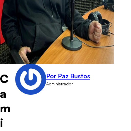
C
Por Paz Bustos
Administrador
a
m
i