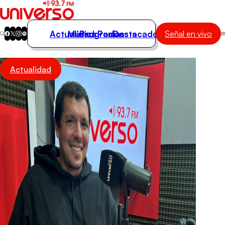
Actualidad
Música
Programas
Podcasts
Destacados
Señal en vivo
Actualidad
Actualidad
Música
Programas
Podcasts
Destacados