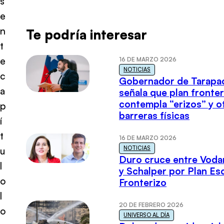
s
e
n
Te podría interesar
t
e
16 DE MARZO 2026
NOTICIAS
c
Gobernador de Tarapa
a
señala que plan fronter
contempla “erizos” y o
p
barreras físicas
í
t
16 DE MARZO 2026
NOTICIAS
u
Duro cruce entre Voda
l
y Schalper por Plan E
o
Fronterizo
l
20 DE FEBRERO 2026
o
UNIVERSO AL DÍA