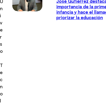
José Gutiérrez destaca
U
importancia de la prim
n
infancia y hace el llam
i
priorizar la educación
v
e
r
s
o
T
e
c
n
o
l