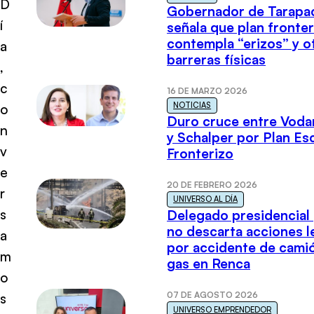
D
Gobernador de Tarapa
í
señala que plan fronter
contempla “erizos” y o
a
barreras físicas
,
c
16 DE MARZO 2026
NOTICIAS
o
Duro cruce entre Voda
n
y Schalper por Plan E
v
Fronterizo
e
20 DE FEBRERO 2026
r
UNIVERSO AL DÍA
s
Delegado presidencial
no descarta acciones l
a
por accidente de cami
m
gas en Renca
o
07 DE AGOSTO 2026
s
UNIVERSO EMPRENDEDOR