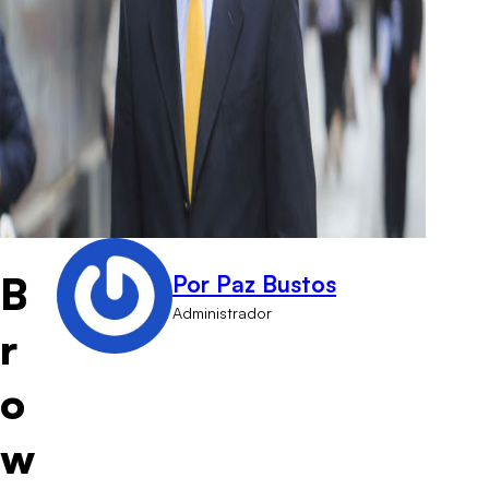
B
Por Paz Bustos
Administrador
r
o
w