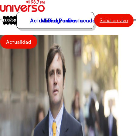
Actualidad
Música
Programas
Podcasts
Destacados
Señal en vivo
Actualidad
Actualidad
Música
Programas
Podcasts
Destacados