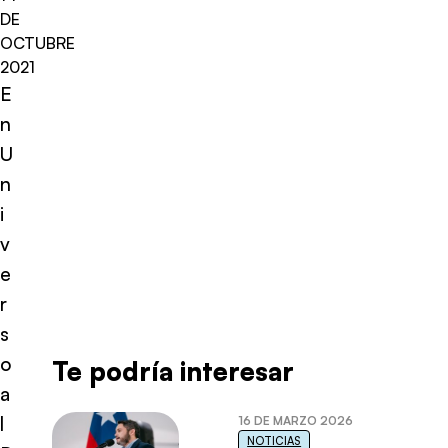
DE
OCTUBRE
2021
E
n
U
n
i
v
e
r
s
o
Te podría interesar
a
l
16 DE MARZO 2026
NOTICIAS