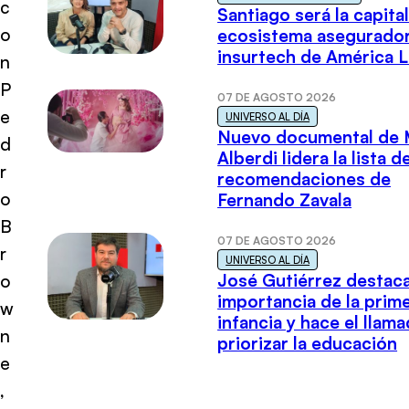
c
Santiago será la capital
o
ecosistema asegurador
insurtech de América L
n
P
07 DE AGOSTO 2026
e
UNIVERSO AL DÍA
Nuevo documental de 
d
Alberdi lidera la lista d
r
recomendaciones de
o
Fernando Zavala
B
07 DE AGOSTO 2026
r
UNIVERSO AL DÍA
José Gutiérrez destaca
o
importancia de la prim
w
infancia y hace el llam
n
priorizar la educación
e
,