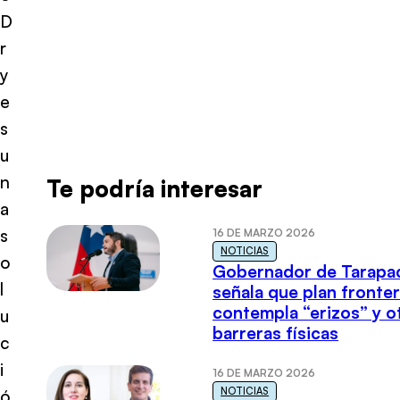
D
r
y
e
s
u
n
Te podría interesar
a
s
16 DE MARZO 2026
NOTICIAS
o
Gobernador de Tarapa
l
señala que plan fronter
contempla “erizos” y o
u
barreras físicas
c
i
16 DE MARZO 2026
NOTICIAS
ó