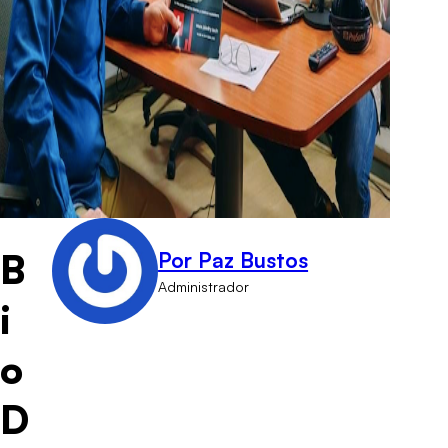
B
Por Paz Bustos
Administrador
i
o
D