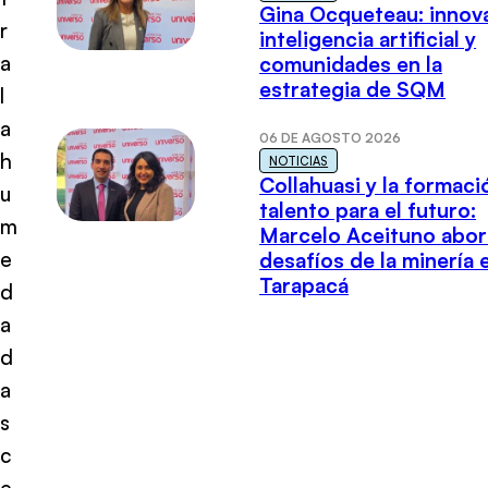
Gina Ocqueteau: innov
r
inteligencia artificial y
a
comunidades en la
estrategia de SQM
l
a
06 DE AGOSTO 2026
h
NOTICIAS
Collahuasi y la formaci
u
talento para el futuro:
m
Marcelo Aceituno abor
e
desafíos de la minería 
Tarapacá
d
a
d
a
s
c
e