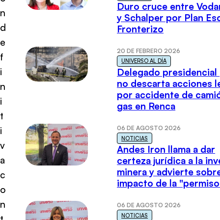
Duro cruce entre Voda
n
y Schalper por Plan E
d
Fronterizo
e
20 DE FEBRERO 2026
f
UNIVERSO AL DÍA
i
Delegado presidencial
no descarta acciones l
n
por accidente de cami
i
gas en Renca
t
06 DE AGOSTO 2026
i
NOTICIAS
v
Andes Iron llama a dar
a
certeza jurídica a la in
minera y advierte sobre
c
impacto de la "permiso
o
n
06 DE AGOSTO 2026
NOTICIAS
t