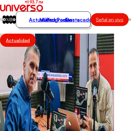
Actualidad
Música
Programas
Podcasts
Destacados
Señal en vivo
Actualidad
Actualidad
Música
Programas
Podcasts
Destacados