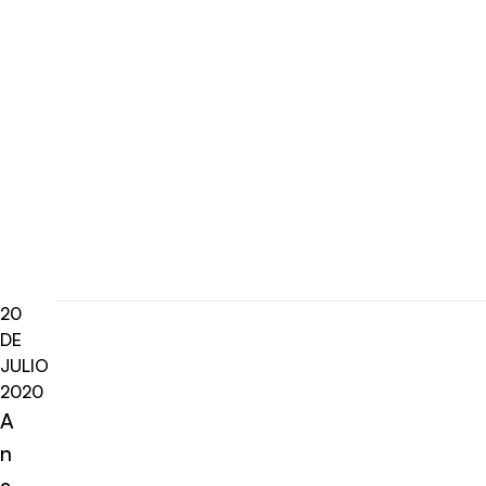
20
DE
JULIO
2020
A
n
a