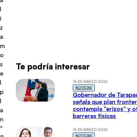
l
i
z
a
m
o
s
Te podría interesar
e
l
16 DE MARZO 2026
NOTICIAS
p
Gobernador de Tarapa
l
señala que plan fronter
contempla “erizos” y o
a
barreras físicas
n
“
16 DE MARZO 2026
NOTICIAS