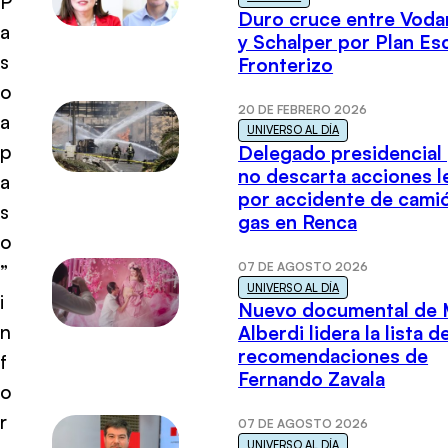
P
Duro cruce entre Voda
a
y Schalper por Plan E
s
Fronterizo
o
20 DE FEBRERO 2026
a
UNIVERSO AL DÍA
p
Delegado presidencial
no descarta acciones l
a
por accidente de cami
s
gas en Renca
o
07 DE AGOSTO 2026
”
UNIVERSO AL DÍA
i
Nuevo documental de 
n
Alberdi lidera la lista d
recomendaciones de
f
Fernando Zavala
o
r
07 DE AGOSTO 2026
UNIVERSO AL DÍA