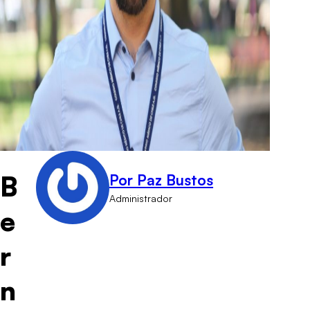
B
Por Paz Bustos
Administrador
e
r
n