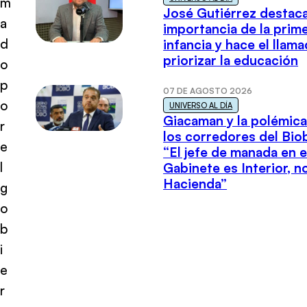
m
José Gutiérrez destaca
a
importancia de la prim
d
infancia y hace el llam
priorizar la educación
o
p
07 DE AGOSTO 2026
o
UNIVERSO AL DÍA
Giacaman y la polémica
r
los corredores del Biob
e
“El jefe de manada en e
l
Gabinete es Interior, n
Hacienda”
g
o
b
i
e
r