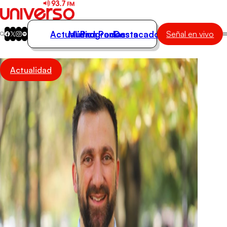
Actualidad
Música
Programas
Podcasts
Destacados
Señal en vivo
Actualidad
Actualidad
Música
Programas
Podcasts
Destacados