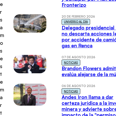
e
Fronterizo
r
20 DE FEBRERO 2026
s
UNIVERSO AL DÍA
a
Delegado presidencial
no descarta acciones l
m
por accidente de cami
o
gas en Renca
s
07 DE AGOSTO 2026
e
NOTICIAS
s
Brandon Flowers admi
t
evalúa alejarse de la m
e
06 DE AGOSTO 2026
m
NOTICIAS
Andes Iron llama a dar
a
certeza jurídica a la in
r
minera y advierte sobre
t
impacto de la "permiso