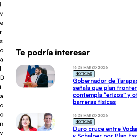
i
v
e
r
s
o
Te podría interesar
a
l
16 DE MARZO 2026
NOTICIAS
D
Gobernador de Tarapa
í
señala que plan fronter
contempla “erizos” y o
a
barreras físicas
c
o
16 DE MARZO 2026
NOTICIAS
n
Duro cruce entre Voda
v
y Schalper por Plan E