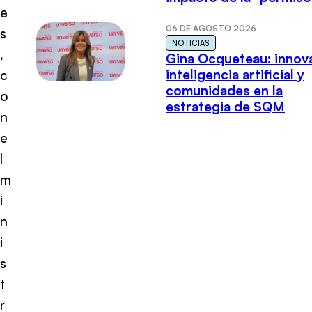
e
06 DE AGOSTO 2026
s
NOTICIAS
,
Gina Ocqueteau: innov
inteligencia artificial y
c
comunidades en la
o
estrategia de SQM
n
e
l
m
i
n
i
s
t
r