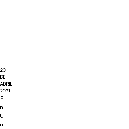
20
DE
ABRIL
2021
E
n
U
n