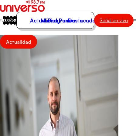
Actualidad
Música
Programas
Podcasts
Destacados
Señal en vivo
Actualidad
Actualidad
Música
Programas
Podcasts
Destacados