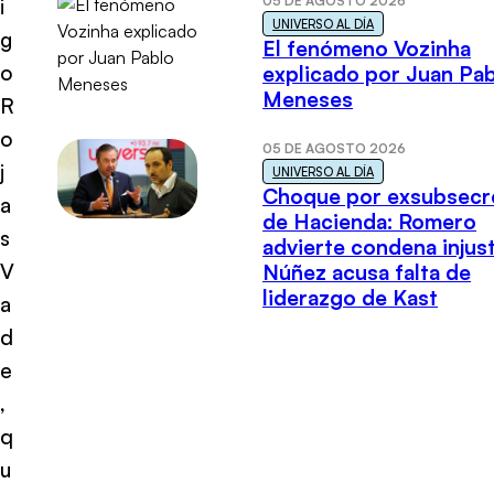
05 DE AGOSTO 2026
i
UNIVERSO AL DÍA
g
El fenómeno Vozinha
o
explicado por Juan Pa
Meneses
R
o
05 DE AGOSTO 2026
j
UNIVERSO AL DÍA
Choque por exsubsecr
a
de Hacienda: Romero
s
advierte condena injust
V
Núñez acusa falta de
liderazgo de Kast
a
d
e
,
q
u