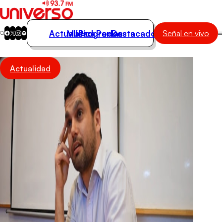
Actualidad
Música
Programas
Podcasts
Destacados
Señal en vivo
Actualidad
Actualidad
Música
Programas
Podcasts
Destacados