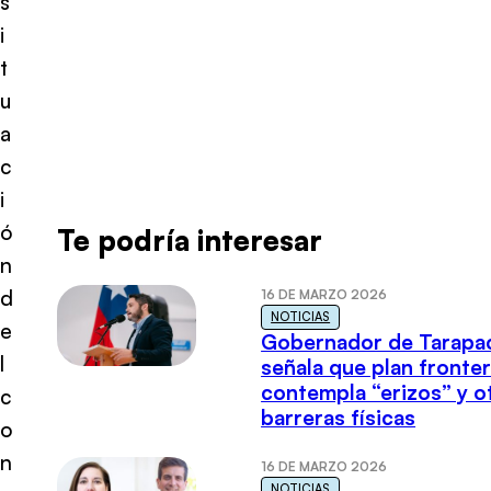
s
i
t
u
a
c
i
ó
Te podría interesar
n
d
16 DE MARZO 2026
NOTICIAS
e
Gobernador de Tarapa
l
señala que plan fronter
contempla “erizos” y o
c
barreras físicas
o
n
16 DE MARZO 2026
NOTICIAS