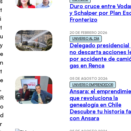
s
Duro cruce entre Voda
t
y Schalper por Plan E
i
Fronterizo
t
20 DE FEBRERO 2026
u
UNIVERSO AL DÍA
y
Delegado presidencial
no descarta acciones l
e
por accidente de cami
n
gas en Renca
t
05 DE AGOSTO 2026
e
UNIVERSO EMPRENDEDOR
,
Ansara: el emprendimi
R
que revoluciona la
genealogía en Chile
o
Descubre tu historia fa
d
con Ansara
r