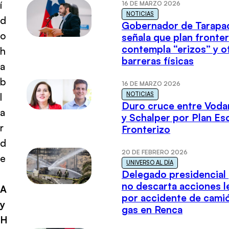
í
16 DE MARZO 2026
NOTICIAS
d
Gobernador de Tarapa
o
señala que plan fronter
contempla “erizos” y o
h
barreras físicas
a
b
16 DE MARZO 2026
NOTICIAS
l
Duro cruce entre Voda
a
y Schalper por Plan E
r
Fronterizo
d
20 DE FEBRERO 2026
e
UNIVERSO AL DÍA
Delegado presidencial
no descarta acciones l
A
por accidente de cami
y
gas en Renca
H