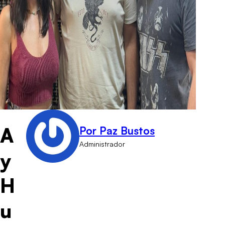
A
Por Paz Bustos
Administrador
y
H
u