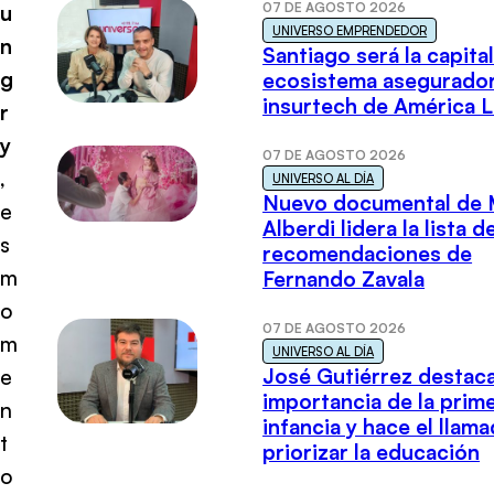
07 DE AGOSTO 2026
u
UNIVERSO EMPRENDEDOR
n
Santiago será la capital
g
ecosistema asegurador
insurtech de América L
r
y
07 DE AGOSTO 2026
,
UNIVERSO AL DÍA
Nuevo documental de 
e
Alberdi lidera la lista d
s
recomendaciones de
m
Fernando Zavala
o
07 DE AGOSTO 2026
m
UNIVERSO AL DÍA
José Gutiérrez destaca
e
importancia de la prim
n
infancia y hace el llam
t
priorizar la educación
o