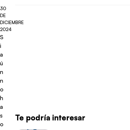
30
DE
DICIEMBRE
2024
S
i
a
ú
n
n
o
h
a
s
Te podría interesar
o