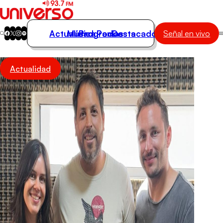
Actualidad
Música
Programas
Podcasts
Destacados
Señal en vivo
Actualidad
Actualidad
Música
Programas
Podcasts
Destacados