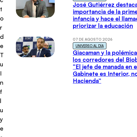
José Gutiérrez destaca
t
importancia de la prim
o
infancia y hace el llam
priorizar la educación
r
d
07 DE AGOSTO 2026
e
UNIVERSO AL DÍA
Giacaman y la polémica
T
los corredores del Biob
u
“El jefe de manada en e
I
Gabinete es Interior, n
Hacienda”
n
f
l
u
y
e