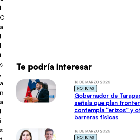
l
C
a
l
l
í
s
Te podría interesar
,
a
16 DE MARZO 2026
NOTICIAS
n
Gobernador de Tarapa
a
señala que plan fronter
contempla “erizos” y o
l
barreras físicas
i
s
16 DE MARZO 2026
NOTICIAS
t