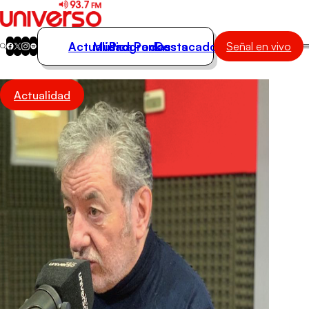
Actualidad
Música
Programas
Podcasts
Destacados
Señal en vivo
Actualidad
Actualidad
Música
Programas
Podcasts
Destacados