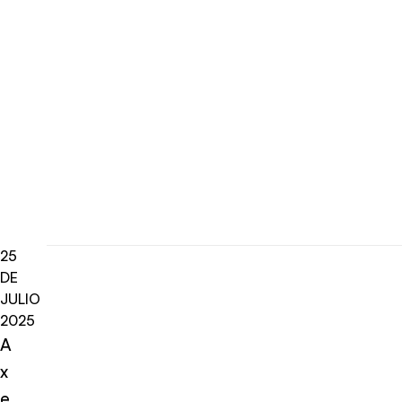
25
DE
JULIO
2025
A
x
e