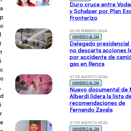
Duro cruce entre Voda
a
y Schalper por Plan E
p
Fronterizo
o
20 DE FEBRERO 2026
l
UNIVERSO AL DÍA
í
Delegado presidencial
no descarta acciones l
t
por accidente de cami
i
gas en Renca
c
07 DE AGOSTO 2026
o
UNIVERSO AL DÍA
,
Nuevo documental de 
d
Alberdi lidera la lista d
recomendaciones de
i
Fernando Zavala
r
e
07 DE AGOSTO 2026
UNIVERSO AL DÍA
c