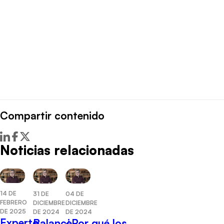
Compartir contenido
Noticias relacionadas
14 DE
31 DE
04 DE
FEBRERO
DICIEMBRE
DICIEMBRE
DE 2025
DE 2024
DE 2024
Experto
Balance
¿Por qué los