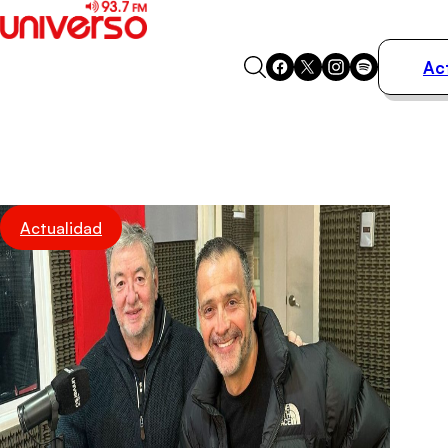
Ac
Actualidad
Música
Programas
Podcasts
Destacados
Actualidad