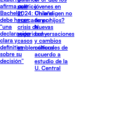
afirma que
político
jóvenes en
Bachelet
2024: Un año
Chile eligen no
debe hacer
marcado por
tener hijos?
“una
crisis de
Nuevas
declaración
seguridad y
conversaciones
clara y
casos
y cambios
definitiva
emblemáticos
culturales de
sobre su
acuerdo a
decisión”
estudio de la
U. Central