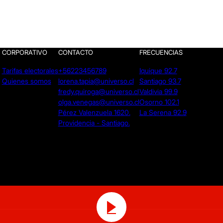
CORPORATIVO
CONTACTO
FRECUENCIAS
Tarifas electorales
+56223456789
Iquique 92.7
Quienes somos
lorena.tapia@universo.cl
Santiago 93.7
fredy.quiroga@universo.cl
Valdivia 99.9
olga.venegas@universo.cl
Osorno 102.1
Pérez Valenzuela 1620.
La Serena 92.9
Providencia - Santiago.