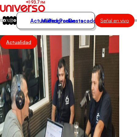
Actualidad
Música
Programas
Podcasts
Destacados
Señal en vivo
Actualidad
Actualidad
Música
Programas
Podcasts
Destacados