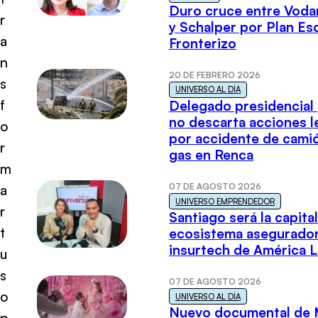
Duro cruce entre Voda
r
y Schalper por Plan E
a
Fronterizo
n
20 DE FEBRERO 2026
s
UNIVERSO AL DÍA
f
Delegado presidencial
no descarta acciones l
o
por accidente de cami
r
gas en Renca
m
07 DE AGOSTO 2026
a
UNIVERSO EMPRENDEDOR
r
Santiago será la capital
t
ecosistema asegurador
insurtech de América L
u
s
07 DE AGOSTO 2026
o
UNIVERSO AL DÍA
Nuevo documental de 
p