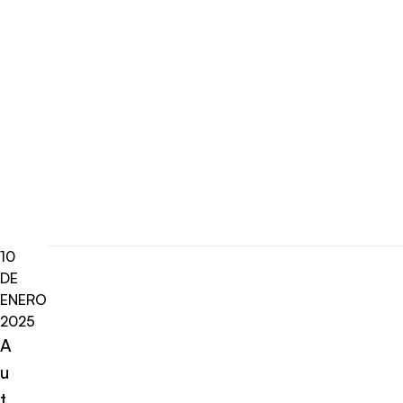
10
DE
ENERO
2025
A
u
t