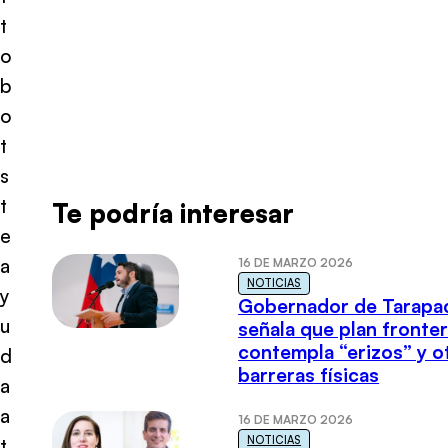
t
o
b
o
t
s
t
Te podría interesar
e
a
16 DE MARZO 2026
NOTICIAS
y
Gobernador de Tarapa
u
señala que plan fronter
contempla “erizos” y o
d
barreras físicas
a
a
16 DE MARZO 2026
NOTICIAS
t