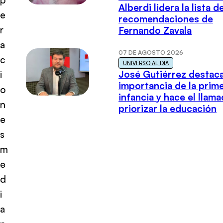
Alberdi lidera la lista d
e
recomendaciones de
r
Fernando Zavala
a
07 DE AGOSTO 2026
c
UNIVERSO AL DÍA
José Gutiérrez destaca
i
importancia de la prim
o
infancia y hace el llam
n
priorizar la educación
e
s
m
e
d
i
a