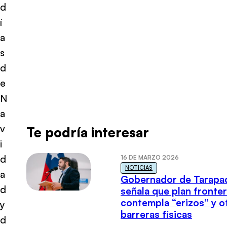
d
í
a
s
d
e
N
a
v
Te podría interesar
i
d
16 DE MARZO 2026
NOTICIAS
a
Gobernador de Tarapa
d
señala que plan fronter
contempla “erizos” y o
y
barreras físicas
d