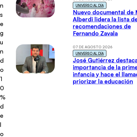
n
UNIVERSO AL DÍA
Nuevo documental de 
s
Alberdi lidera la lista d
e
recomendaciones de
g
Fernando Zavala
u
07 DE AGOSTO 2026
n
UNIVERSO AL DÍA
José Gutiérrez destaca
d
importancia de la prim
o
infancia y hace el llam
1
priorizar la educación
0
%
d
e
l
o