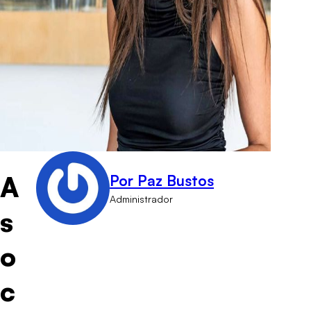
A
Por Paz Bustos
Administrador
s
o
c