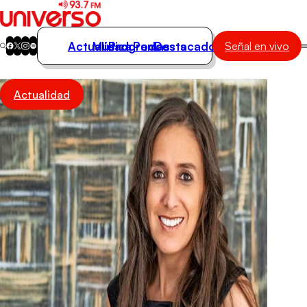
Actualidad
Música
Programas
Podcasts
Destacados
Señal en vivo
Actualidad
Actualidad
Música
Programas
Podcasts
Destacados