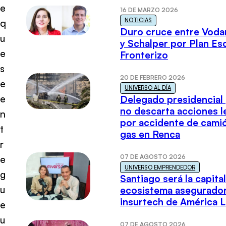
e
16 DE MARZO 2026
NOTICIAS
q
Duro cruce entre Voda
u
y Schalper por Plan E
e
Fronterizo
s
20 DE FEBRERO 2026
e
UNIVERSO AL DÍA
e
Delegado presidencial
no descarta acciones l
n
por accidente de cami
t
gas en Renca
r
07 DE AGOSTO 2026
e
UNIVERSO EMPRENDEDOR
g
Santiago será la capital
u
ecosistema asegurador
insurtech de América L
e
u
07 DE AGOSTO 2026