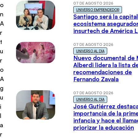
07 DE AGOSTO 2026
o
UNIVERSO EMPRENDEDOR
n
Santiago será la capital
A
ecosistema asegurador
insurtech de América L
r
t
07 DE AGOSTO 2026
u
UNIVERSO AL DÍA
Nuevo documental de 
r
Alberdi lidera la lista d
o
recomendaciones de
A
Fernando Zavala
g
07 DE AGOSTO 2026
u
UNIVERSO AL DÍA
José Gutiérrez destaca
i
importancia de la prim
l
infancia y hace el llam
a
priorizar la educación
r