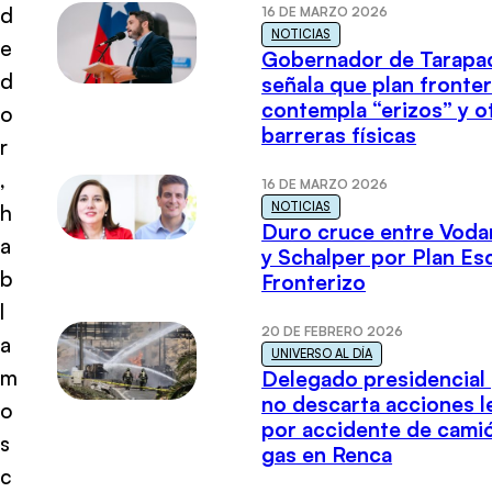
d
16 DE MARZO 2026
NOTICIAS
e
Gobernador de Tarapa
d
señala que plan fronter
contempla “erizos” y o
o
barreras físicas
r
,
16 DE MARZO 2026
NOTICIAS
h
Duro cruce entre Voda
a
y Schalper por Plan E
b
Fronterizo
l
20 DE FEBRERO 2026
a
UNIVERSO AL DÍA
m
Delegado presidencial
no descarta acciones l
o
por accidente de cami
s
gas en Renca
c