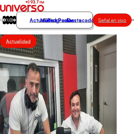
Actualidad
Música
Programas
Podcasts
Destacados
Señal en vivo
Actualidad
Actualidad
Música
Programas
Podcasts
Destacados