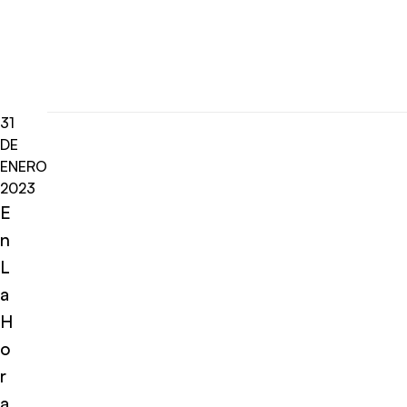
31
DE
ENERO
2023
E
n
L
a
H
o
r
a