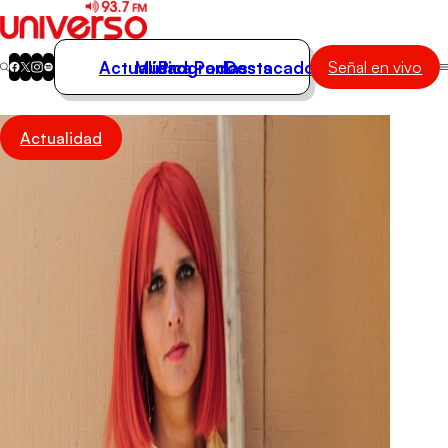
Actualidad
Música
Programas
Podcasts
Destacados
Señal en vivo
Actualidad
Actualidad
Música
Programas
Podcasts
Destacados