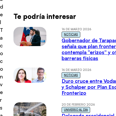
d
e
Te podría interesar
l
T
16 DE MARZO 2026
NOTICIAS
a
Gobernador de Tarapa
c
señala que plan fronter
contempla “erizos” y o
o
barreras físicas
c
o
16 DE MARZO 2026
NOTICIAS
n
Duro cruce entre Voda
v
y Schalper por Plan E
e
Fronterizo
r
20 DE FEBRERO 2026
s
UNIVERSO AL DÍA
a
Delegado presidencial