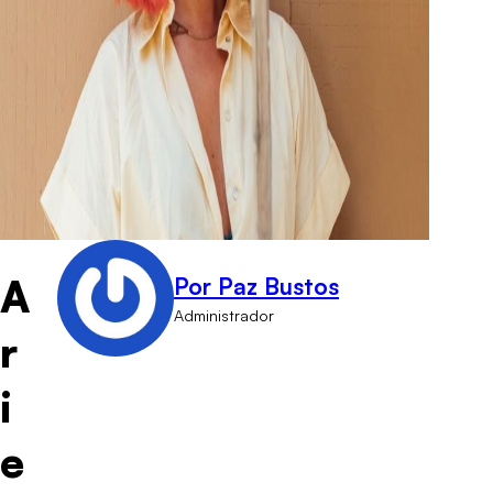
A
Por Paz Bustos
Administrador
r
i
e