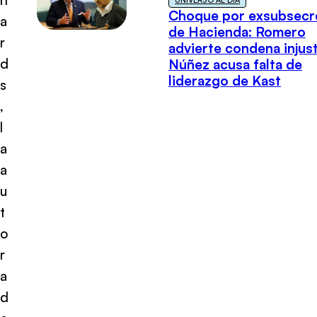
Choque por exsubsecr
a
de Hacienda: Romero
r
advierte condena injust
d
Núñez acusa falta de
liderazgo de Kast
s
,
l
a
a
u
t
o
r
a
d