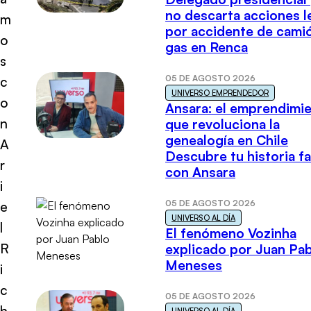
no descarta acciones l
m
por accidente de cami
o
gas en Renca
s
05 DE AGOSTO 2026
c
UNIVERSO EMPRENDEDOR
o
Ansara: el emprendimi
n
que revoluciona la
genealogía en Chile
A
Descubre tu historia fa
r
con Ansara
i
05 DE AGOSTO 2026
e
UNIVERSO AL DÍA
l
El fenómeno Vozinha
R
explicado por Juan Pa
Meneses
i
c
05 DE AGOSTO 2026
h
UNIVERSO AL DÍA