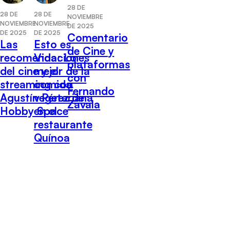
28 DE
28 DE
28 DE
NOVIEMBRE
NOVIEMBRE
NOVIEMBRE
DE 2025
DE 2025
DE 2025
Comentario
Las
Esto es
de Cine y
recomendaciones
Vida: Lo
plataformas
del cine y el
mejor de la
con
streaming con
comida
Fernando
Agustín Pérez de
vegetariana
Zavala
Hobby Space
en el
restaurante
Quínoa