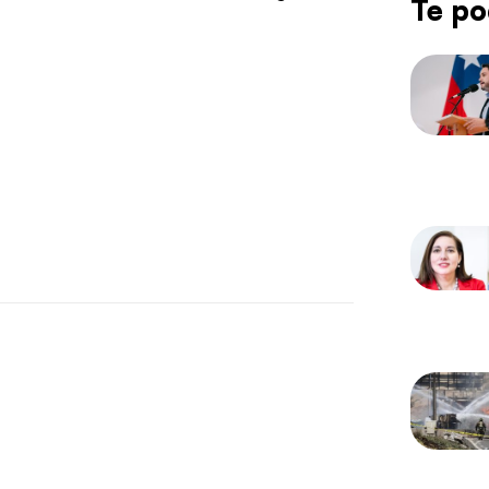
Te po