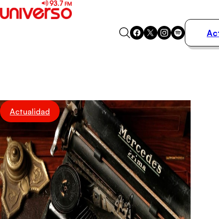
Ac
Actualidad
Música
Programas
Podcasts
Destacados
Actualidad