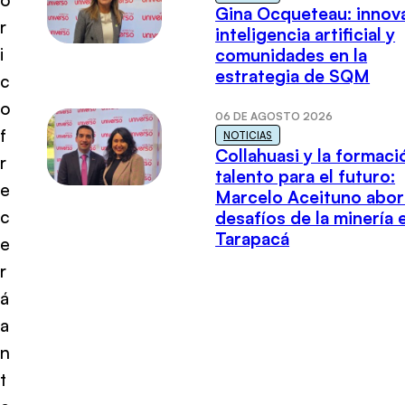
Gina Ocqueteau: innov
r
inteligencia artificial y
i
comunidades en la
estrategia de SQM
c
o
06 DE AGOSTO 2026
f
NOTICIAS
Collahuasi y la formaci
r
talento para el futuro:
e
Marcelo Aceituno abor
c
desafíos de la minería 
Tarapacá
e
r
á
a
n
t