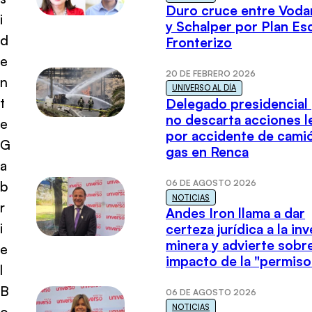
Duro cruce entre Voda
i
y Schalper por Plan E
d
Fronterizo
e
20 DE FEBRERO 2026
n
UNIVERSO AL DÍA
t
Delegado presidencial
no descarta acciones l
e
por accidente de cami
G
gas en Renca
a
06 DE AGOSTO 2026
b
NOTICIAS
r
Andes Iron llama a dar
i
certeza jurídica a la in
minera y advierte sobre
e
impacto de la "permiso
l
B
06 DE AGOSTO 2026
NOTICIAS
o