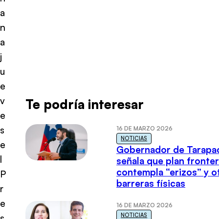
a
n
a
j
u
e
v
Te podría interesar
e
s
16 DE MARZO 2026
NOTICIAS
e
Gobernador de Tarapa
l
señala que plan fronter
contempla “erizos” y o
P
barreras físicas
r
e
16 DE MARZO 2026
NOTICIAS
s