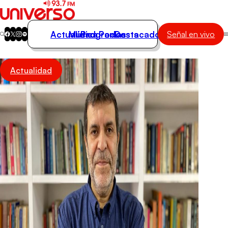
Actualidad
Música
Programas
Podcasts
Destacados
Señal en vivo
Actualidad
Actualidad
Música
Programas
Podcasts
Destacados