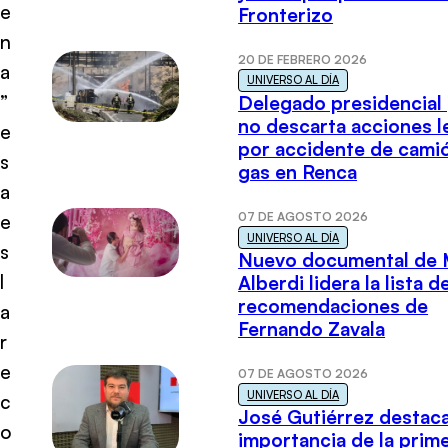
e
Fronterizo
n
20 DE FEBRERO 2026
a
UNIVERSO AL DÍA
”
Delegado presidencial
no descarta acciones l
e
por accidente de cami
s
gas en Renca
a
07 DE AGOSTO 2026
e
UNIVERSO AL DÍA
s
Nuevo documental de 
l
Alberdi lidera la lista d
recomendaciones de
a
Fernando Zavala
r
e
07 DE AGOSTO 2026
UNIVERSO AL DÍA
c
José Gutiérrez destaca
o
importancia de la prim