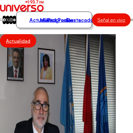
Actualidad
Música
Programas
Podcasts
Destacados
Señal en vivo
Actualidad
Actualidad
Música
Programas
Podcasts
Destacados