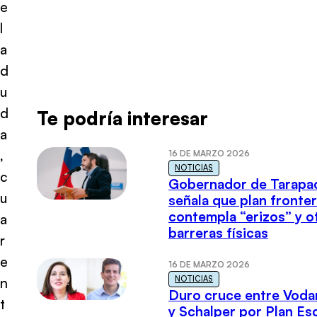
e
l
a
d
u
d
Te podría interesar
a
,
16 DE MARZO 2026
NOTICIAS
c
Gobernador de Tarapa
u
señala que plan fronter
contempla “erizos” y o
a
barreras físicas
r
e
16 DE MARZO 2026
NOTICIAS
n
Duro cruce entre Voda
t
y Schalper por Plan E