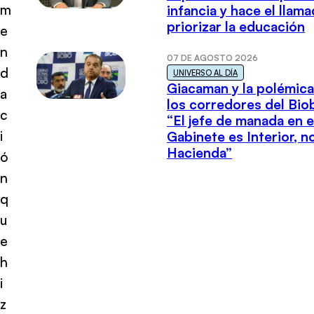
m
infancia y hace el llam
priorizar la educación
e
n
07 DE AGOSTO 2026
d
UNIVERSO AL DÍA
Giacaman y la polémica
a
los corredores del Biob
c
“El jefe de manada en e
i
Gabinete es Interior, n
Hacienda”
ó
n
q
u
e
h
i
z