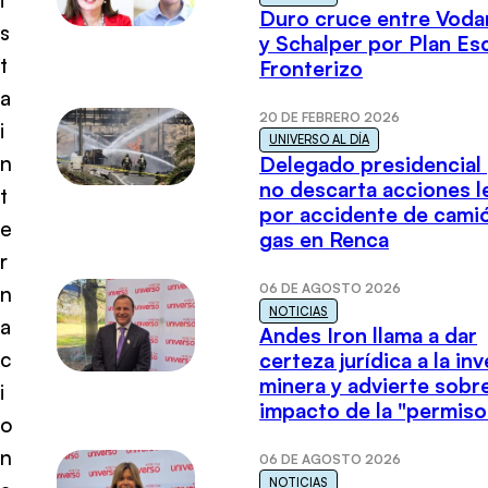
Duro cruce entre Voda
s
y Schalper por Plan E
t
Fronterizo
a
20 DE FEBRERO 2026
i
UNIVERSO AL DÍA
n
Delegado presidencial
no descarta acciones l
t
por accidente de cami
e
gas en Renca
r
06 DE AGOSTO 2026
n
NOTICIAS
a
Andes Iron llama a dar
c
certeza jurídica a la in
minera y advierte sobre
i
impacto de la "permiso
o
n
06 DE AGOSTO 2026
NOTICIAS