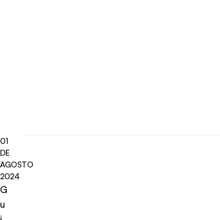
01
DE
AGOSTO
2024
G
u
i