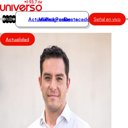
Actualidad
Música
Programas
Podcasts
Destacados
Señal en vivo
Actualidad
Actualidad
Música
Programas
Podcasts
Destacados