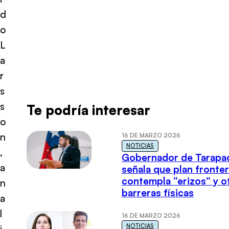
d
o
L
a
r
s
s
Te podría interesar
o
n
16 DE MARZO 2026
NOTICIAS
,
Gobernador de Tarapa
a
señala que plan fronter
contempla “erizos” y o
n
barreras físicas
a
l
16 DE MARZO 2026
NOTICIAS
i