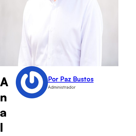
A
Por Paz Bustos
Administrador
n
a
l