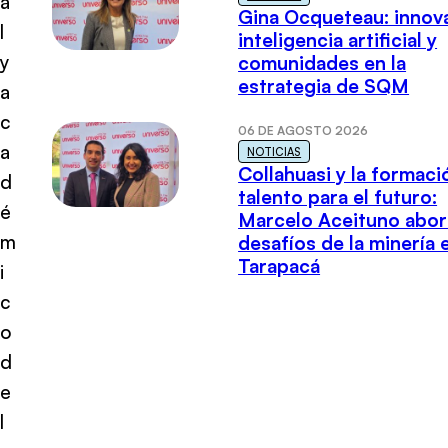
a
Gina Ocqueteau: innov
l
inteligencia artificial y
y
comunidades en la
estrategia de SQM
a
c
06 DE AGOSTO 2026
a
NOTICIAS
Collahuasi y la formaci
d
talento para el futuro:
é
Marcelo Aceituno abor
m
desafíos de la minería 
Tarapacá
i
c
o
d
e
l