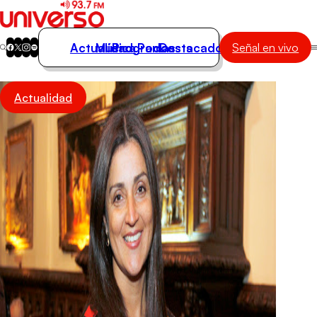
Actualidad
Música
Programas
Podcasts
Destacados
Señal en vivo
Actualidad
Actualidad
Música
Programas
Podcasts
Destacados