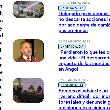
20 DE FEBRERO 2026
s
UNIVERSO AL DÍA
h
Delegado presidencial
no descarta acciones l
o
por accidente de cami
y
gas en Renca
d
06 DE AGOSTO 2026
e
UNIVERSO AL DÍA
l
"Perdieron lo que les 
a
una vida”: El desgarrad
impacto de las inundac
r
en Angol
e
n
06 DE AGOSTO 2026
UNIVERSO AL DÍA
u
Bomberos advierte un
n
"verano difícil" por in
c
forestales y denuncia 
omisiones tras siniestr
i