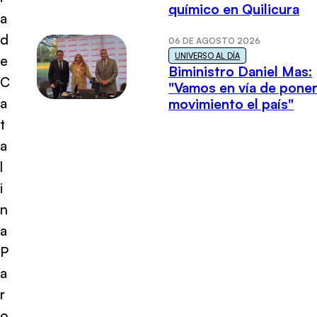
químico en Quilicura
a
d
06 DE AGOSTO 2026
UNIVERSO AL DÍA
e
Biministro Daniel Mas:
C
"Vamos en vía de poner
a
movimiento el país"
t
a
l
i
n
a
P
a
r
o