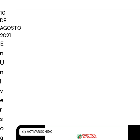
10
DE
AGOSTO
2021
E
n
U
n
i
v
e
r
s
o
a