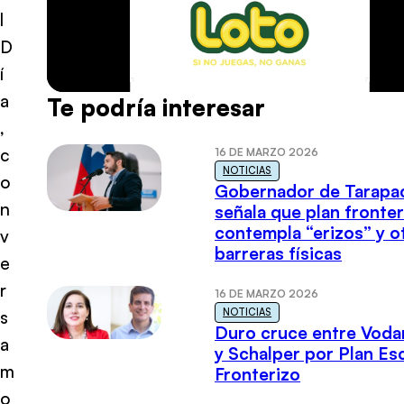
l
D
í
a
Te podría interesar
,
c
16 DE MARZO 2026
NOTICIAS
o
Gobernador de Tarapa
n
señala que plan fronter
contempla “erizos” y o
v
barreras físicas
e
r
16 DE MARZO 2026
NOTICIAS
s
Duro cruce entre Voda
a
y Schalper por Plan E
m
Fronterizo
o