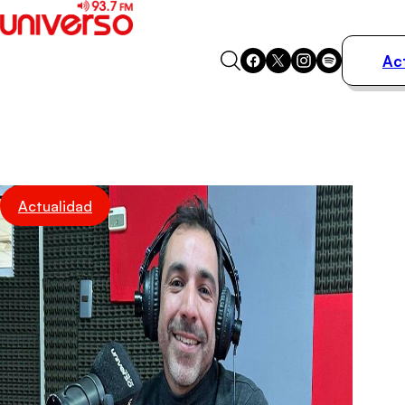
Ac
Actualidad
Música
Programas
Podcasts
Destacados
Actualidad