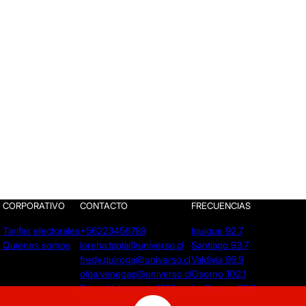
CORPORATIVO
CONTACTO
FRECUENCIAS
Tarifas electorales
+56223456789
Iquique 92.7
Quienes somos
lorena.tapia@universo.cl
Santiago 93.7
fredy.quiroga@universo.cl
Valdivia 99.9
olga.venegas@universo.cl
Osorno 102.1
Pérez Valenzuela 1620.
La Serena 92.9
Providencia - Santiago.