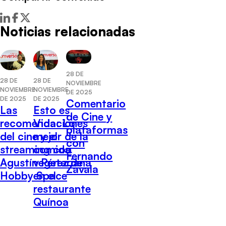
Noticias relacionadas
28 DE
28 DE
28 DE
NOVIEMBRE
NOVIEMBRE
NOVIEMBRE
DE 2025
DE 2025
DE 2025
Comentario
Las
Esto es
de Cine y
recomendaciones
Vida: Lo
plataformas
del cine y el
mejor de la
con
streaming con
comida
Fernando
Agustín Pérez de
vegetariana
Zavala
Hobby Space
en el
restaurante
Quínoa