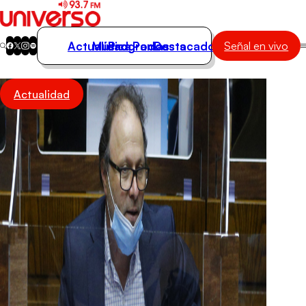
Actualidad
Música
Programas
Podcasts
Destacados
Señal en vivo
Actualidad
Actualidad
Música
Programas
Podcasts
Destacados