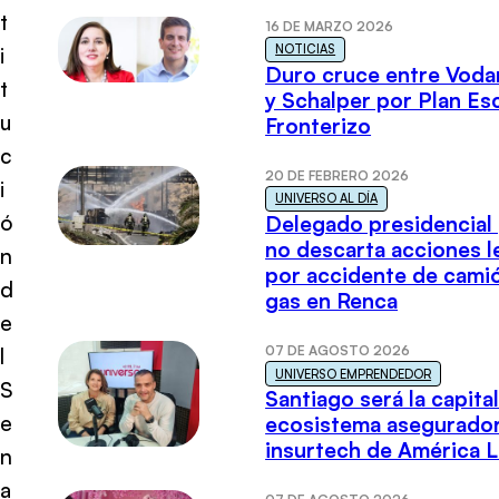
t
16 DE MARZO 2026
NOTICIAS
i
Duro cruce entre Voda
t
y Schalper por Plan E
u
Fronterizo
c
20 DE FEBRERO 2026
i
UNIVERSO AL DÍA
ó
Delegado presidencial
no descarta acciones l
n
por accidente de cami
d
gas en Renca
e
07 DE AGOSTO 2026
l
UNIVERSO EMPRENDEDOR
S
Santiago será la capital
e
ecosistema asegurador
insurtech de América L
n
a