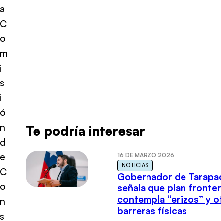
a
C
o
m
i
s
i
ó
n
Te podría interesar
d
e
16 DE MARZO 2026
NOTICIAS
C
Gobernador de Tarapa
o
señala que plan fronter
contempla “erizos” y o
n
barreras físicas
s