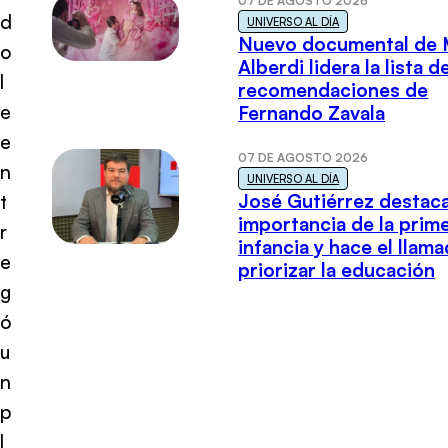
07 DE AGOSTO 2026
d
UNIVERSO AL DÍA
Nuevo documental de 
o
Alberdi lidera la lista d
l
recomendaciones de
e
Fernando Zavala
e
07 DE AGOSTO 2026
n
UNIVERSO AL DÍA
José Gutiérrez destaca
t
importancia de la prim
r
infancia y hace el llam
e
priorizar la educación
g
ó
u
n
p
l