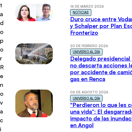
t
16 DE MARZO 2026
NOTICIAS
a
Duro cruce entre Voda
d
y Schalper por Plan E
o
Fronterizo
p
20 DE FEBRERO 2026
o
UNIVERSO AL DÍA
r
Delegado presidencial
no descarta acciones l
R
por accidente de cami
e
gas en Renca
n
06 DE AGOSTO 2026
o
UNIVERSO AL DÍA
v
"Perdieron lo que les 
a
una vida”: El desgarrad
impacto de las inundac
c
en Angol
i