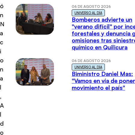
ó
06 DE AGOSTO 2026
UNIVERSO AL DÍA
n
Bomberos advierte un
N
"verano difícil" por in
a
forestales y denuncia 
omisiones tras siniestr
c
químico en Quilicura
i
o
06 DE AGOSTO 2026
UNIVERSO AL DÍA
n
Biministro Daniel Mas:
a
"Vamos en vía de poner
l
movimiento el país"
,
A
l
d
o