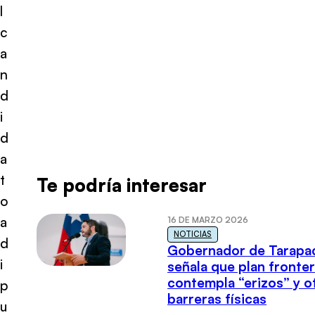
l
c
a
n
d
i
d
a
t
Te podría interesar
o
a
16 DE MARZO 2026
NOTICIAS
d
Gobernador de Tarapa
i
señala que plan fronter
contempla “erizos” y o
p
barreras físicas
u