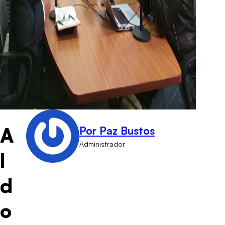
A
Por Paz Bustos
Administrador
l
d
o