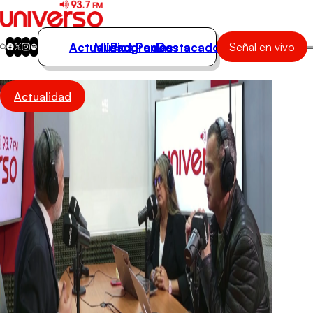
Actualidad
Música
Programas
Podcasts
Destacados
Señal en vivo
Actualidad
Actualidad
Música
Programas
Podcasts
Destacados