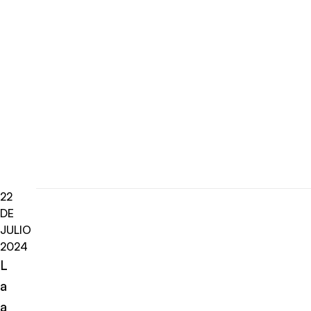
22
DE
JULIO
2024
L
a
a