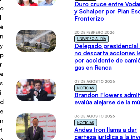
Duro cruce entre Voda
o
y Schalper por Plan E
l
Fronterizo
é
20 DE FEBRERO 2026
n
UNIVERSO AL DÍA
y
Delegado presidencial
no descarta acciones l
p
por accidente de cami
r
gas en Renca
e
07 DE AGOSTO 2026
s
NOTICIAS
i
Brandon Flowers admi
d
evalúa alejarse de la m
e
06 DE AGOSTO 2026
n
NOTICIAS
Andes Iron llama a dar
t
certeza jurídica a la in
a