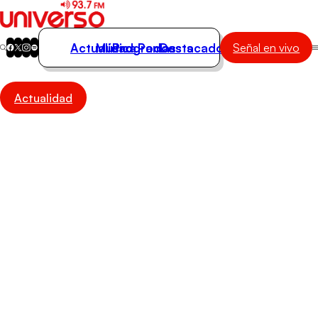
Actualidad
Música
Programas
Podcasts
Destacados
Señal en vivo
Actualidad
Actualidad
Música
Programas
Podcasts
Destacados