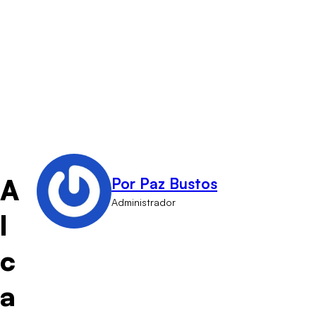
A
Por Paz Bustos
Administrador
l
c
a