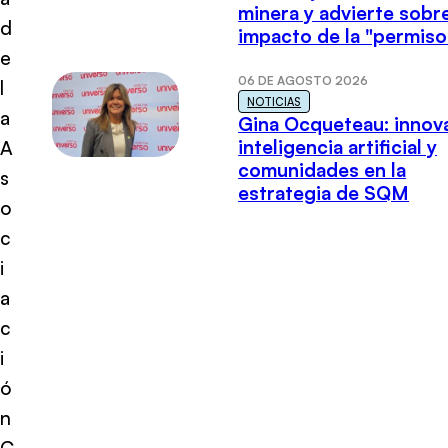
minera y advierte sobre
d
impacto de la "permiso
e
06 DE AGOSTO 2026
l
NOTICIAS
a
Gina Ocqueteau: innov
inteligencia artificial y
A
comunidades en la
s
estrategia de SQM
o
c
i
a
c
i
ó
n
C