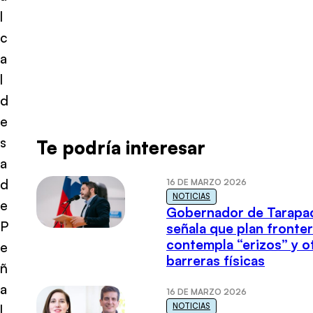
l
c
a
l
d
e
s
Te podría interesar
a
d
16 DE MARZO 2026
NOTICIAS
e
Gobernador de Tarapa
P
señala que plan fronter
contempla “erizos” y o
e
barreras físicas
ñ
a
16 DE MARZO 2026
NOTICIAS
l