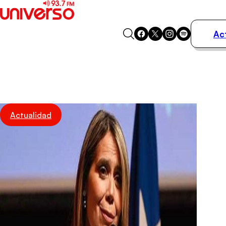
Ac
Actualidad
Música
Programas
Podcasts
Destacados
Actualidad