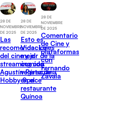
28 DE
28 DE
28 DE
NOVIEMBRE
NOVIEMBRE
NOVIEMBRE
DE 2025
DE 2025
DE 2025
Comentario
Las
Esto es
de Cine y
recomendaciones
Vida: Lo
plataformas
del cine y el
mejor de la
con
streaming con
comida
Fernando
Agustín Pérez de
vegetariana
Zavala
Hobby Space
en el
restaurante
Quínoa