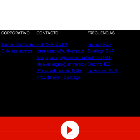
CORPORATIVO
CONTACTO
FRECUENCIAS
Tarifas electorales
+56223456789
Iquique 92.7
Quienes somos
lorena.tapia@universo.cl
Santiago 93.7
fredy.quiroga@universo.cl
Valdivia 99.9
olga.venegas@universo.cl
Osorno 102.1
Pérez Valenzuela 1620.
La Serena 92.9
Providencia - Santiago.