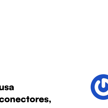
cusa
“conectores,