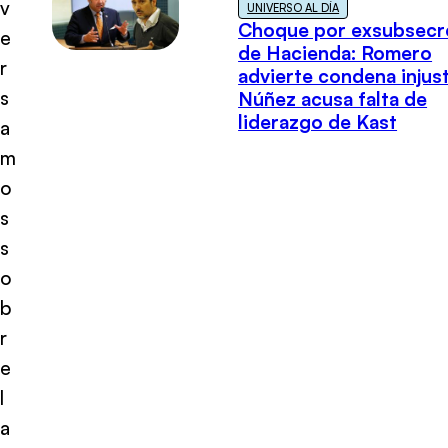
v
UNIVERSO AL DÍA
Choque por exsubsecr
e
de Hacienda: Romero
r
advierte condena injust
s
Núñez acusa falta de
liderazgo de Kast
a
m
o
s
s
o
b
r
e
l
a