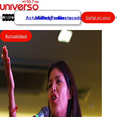
Actualidad
Música
Programas
Podcasts
Destacados
Señal en vivo
Actualidad
Actualidad
Música
Programas
Podcasts
Destacados