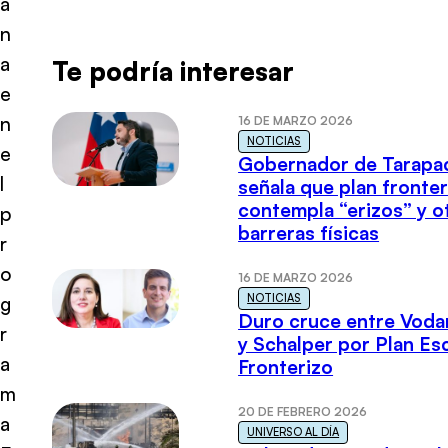
a
n
a
Te podría interesar
e
n
16 DE MARZO 2026
NOTICIAS
e
Gobernador de Tarapa
l
señala que plan fronter
contempla “erizos” y o
p
barreras físicas
r
o
16 DE MARZO 2026
NOTICIAS
g
Duro cruce entre Voda
r
y Schalper por Plan E
a
Fronterizo
m
20 DE FEBRERO 2026
a
UNIVERSO AL DÍA