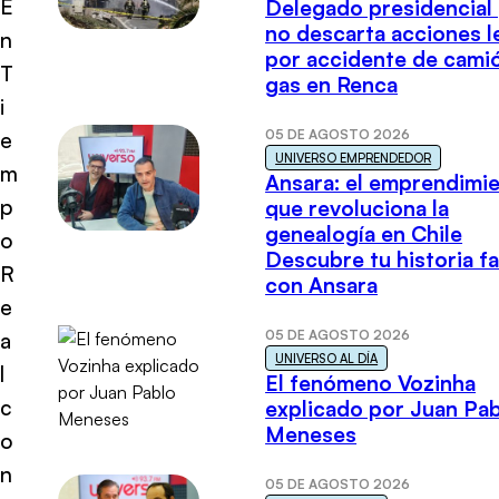
E
Delegado presidencial
no descarta acciones l
n
por accidente de cami
T
gas en Renca
i
05 DE AGOSTO 2026
e
UNIVERSO EMPRENDEDOR
m
Ansara: el emprendimi
p
que revoluciona la
genealogía en Chile
o
Descubre tu historia fa
R
con Ansara
e
05 DE AGOSTO 2026
a
UNIVERSO AL DÍA
l
El fenómeno Vozinha
c
explicado por Juan Pa
Meneses
o
n
05 DE AGOSTO 2026