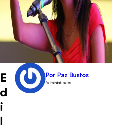
E
Por Paz Bustos
Administrador
d
i
l