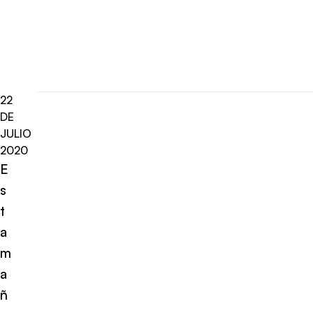
22
DE
JULIO
2020
E
s
t
a
m
a
ñ